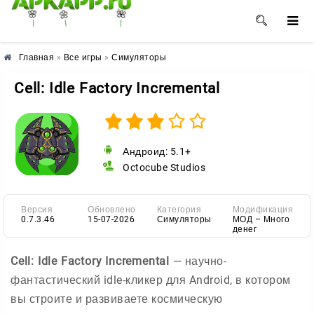
🌺
🌼
🌸
Главная
»
Все игры
»
Симуляторы
Cell: Idle Factory Incremental
Андроид: 5.1+
Octocube Studios
Версия
Обновлено
Категория
Модификация
0.7.3.46
15-07-2026
Симуляторы
МОД – Много
денег
Cell: Idle Factory Incremental
— научно-
фантастический idle-кликер для Android, в котором
вы строите и развиваете космическую