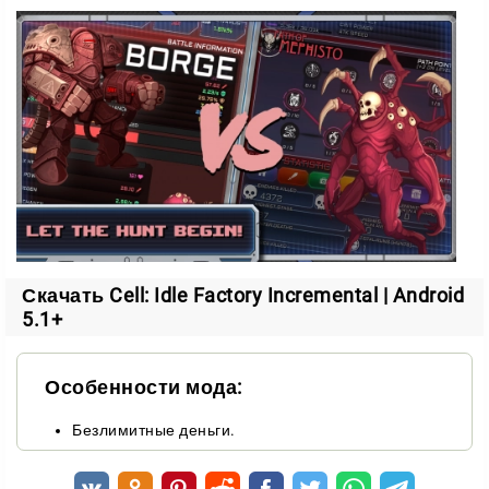
Соберите звёздный флот
Главная сила в игре — ваш флот промышленных и
производственных кораблей. Вы строите его,
улучшаете и расширяете, открывая новые
возможности.
Корабли работают на вас:
ускоряют производство
Скачать Cell: Idle Factory Incremental | Android
помогают открывать свежие улучшения
5.1+
разгоняют рост всей империи
Чем больше становится флот, тем быстрее растёт
Особенности мода:
всё остальное. В какой-то момент машина начинает
работать почти сама.
Безлимитные деньги.
Мини-игры и награды