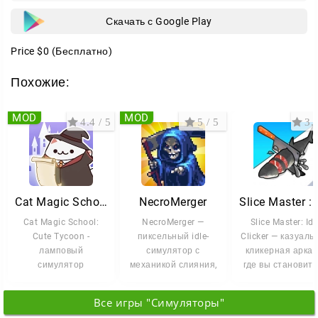
Скачать с Google Play
Price
$0
(Бесплатно)
Похожие:
MOD
MOD
4.4 / 5
5 / 5
3.6
Cat Magic School
NecroMerger
Cat Magic School:
NecroMerger —
Slice Master: Idl
Cute Tycoon -
пиксельный idle-
Clicker — казуаль
ламповый
симулятор с
кликерная аркад
симулятор
механикой слияния,
где вы становите
управления, где вам
где вы строите
мастером ножа
предстоит стать
собственное логово
Правила
Все игры "Симуляторы"
директором