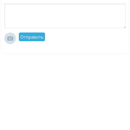
нравятся игры про развитие бизнеса, грамотное
планирование и постепенное превращение
небольшого проекта в успешную империю
развлечений.
Отправить