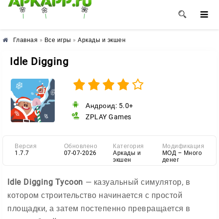
🌺
🌼
🌸
Главная
»
Все игры
»
Аркады и экшен
Idle Digging
Андроид: 5.0+
ZPLAY Games
Версия
Обновлено
Категория
Модификация
1.7.7
07-07-2026
Аркады и
МОД – Много
экшен
денег
Idle Digging Tycoon
— казуальный симулятор, в
котором строительство начинается с простой
площадки, а затем постепенно превращается в