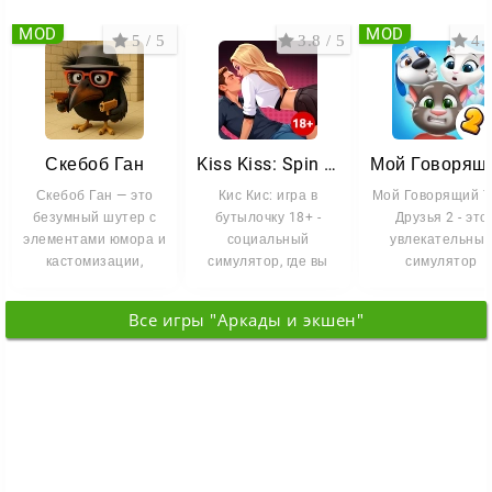
MOD
MOD
5 / 5
3.8 / 5
4.1
Скебоб Ган
Kiss Kiss: Spin the Bottle
Скебоб Ган — это
Кис Кис: игра в
Мой Говорящий Т
безумный шутер с
бутылочку 18+ -
Друзья 2 - это
элементами юмора и
социальный
увлекательны
кастомизации,
симулятор, где вы
симулятор
который погружает
погружаетесь в
виртуальных
вас в
виртуальную игру,
питомцев, где
Все игры "Аркады и экшен"
каждый день