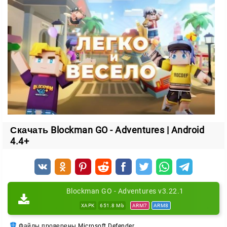
создайте свои собственные с помощью простого в
использовании редактора, где фантазия ограничена
лишь вашим воображением.
Преимущества
Широкий выбор мини-игр;
Возможность уникализировать своего персонажа;
Создание собственной песочницы;
Свободный геймплей;
Скачать Blockman GO - Adventures | Android
Стильная пиксельная графика.
4.4+
Погрузитесь в мир Blockman GO и наслаждайтесь
свободой выбора и уникальными возможностями,
которые предлагает эта игра!
Blockman GO - Adventures v3.22.1
XAPK
651.8 Mb
ARM7
ARM8
Файлы проверены Microsoft Defender