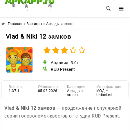
🌺
🌼
🌸
Главная
»
Все игры
»
Аркады и экшен
Vlad & Niki 12 замков
Андроид: 5.0+
RUD Present
Версия
Обновлено
Категория
Модификация
1.37.1
05-08-2026
Аркады и
МОД –
экшен
Unlocked
Vlad & Niki 12 замков
— продолжение популярной
серии головоломок-квестов от студии RUD Present.