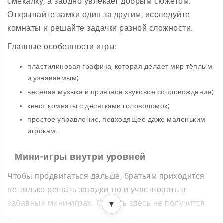
смекалку, а заодно увлекает добрым сюжетом.
Открывайте замки один за другим, исследуйте
комнаты и решайте задачки разной сложности.
Главные особенности игры:
пластилиновая графика, которая делает мир тёплым
и узнаваемым;
весёлая музыка и приятное звуковое сопровождение;
квест-комнаты с десятками головоломок;
простое управление, подходящее даже маленьким
игрокам.
Мини-игры внутри уровней
Чтобы продвигаться дальше, братьям приходится
не только решать загадки, но и участвовать в
забавных мини-играх. Скучать здесь не получится.
▼
В перерывах между замками вы сможете: