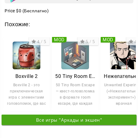
Price
$0
(Бесплатно)
Похожие:
MOD
MOD
4 / 5
5 / 5
4 
Boxville 2
50 Tiny Room Escape
Boxville 2 - это
50 Tiny Room Escape
Unwanted Experim
приключенческая
— квест-головоломка
(«Нежелательн
игра с элементами
в формате room
эксперимент») 
головоломок, где вас
escape, где каждая
мрачная
ждёт уникальный
новая комната
головоломка о
мир
становится
студии Dark Dome
Все игры "Аркады и экшен"