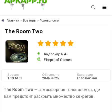
🌼
🌸
🌺
Главная
»
Все игры
»
Головоломки
The Room Two
Андроид: 4.4+
Fireproof Games
Версия
Обновлено
Категория
1.13 b103
28-09-2025
Головоломки
The Room Two
— атмосферная головоломка, где
вам предстоит раскрыть множество секретов.