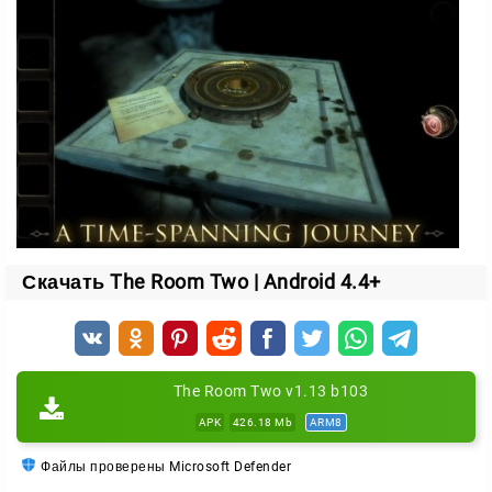
быстро освоиться.
Чему вы научитесь
приближать и отдалять камеру от стола;
рассматривать предметы вблизи;
переключаться между игровыми столами;
применять найденные детали для активации
секретных механизмов.
Каждая разгаданная головоломка открывает новый
Скачать The Room Two | Android 4.4+
слой загадки. Внимательность и логика — ваши
главные помощники на пути к выходу.
The Room Two v1.13 b103
APK
426.18 Mb
ARM8
Файлы проверены Microsoft Defender