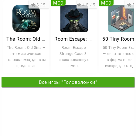
MOD
MOD
5 / 5
4.5 / 5
5 
The Room: Old Sins
Room Escape: Strange Case 3
The Room: Old Sins —
Room Escape:
50 Tiny Room Esc
это мистическая
Strange Case 3 -
— квест-головоло
головоломка, где вам
захватывающую
в формате roo
предстоит
смесь
escape, где кажд
расследовать
приключенческой
новая комната
таинственное
игры и квеста в
становится
Все игры "Головоломки"
формате комнаты