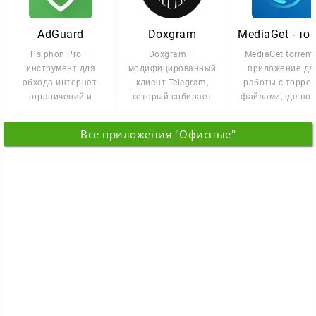
AdGuard
Doxgram
Psiphon Pro —
Doxgram —
MediaGet torrent
инструмент для
модифицированный
приложение дл
обхода интернет-
клиент Telegram,
работы с торрен
ограничений и
который собирает
файлами, где пои
доступа к
приватность, обход
загрузка и просм
заблокированному
блокировок и
медиа
Все приложения "Офисные"
кон...