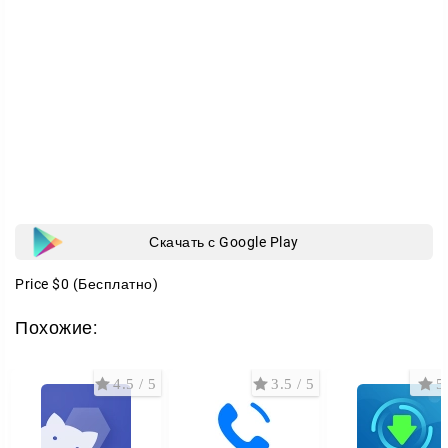
теряется в общем потоке.
А если нужно обсудить вопрос голосом — прямо из
почты доступны аудио- и видеозвонки.
Скачать с Google Play
Price
$0
(Бесплатно)
Похожие:
4.5 / 5
3.5 / 5
5 