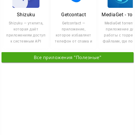
Shizuku
Getcontact
Shizuku — утилита,
Getcontact —
MediaGet torrent
которая даёт
приложение,
приложение дл
приложениям доступ
которое избавляет
работы с торрен
к системным API
телефон от спама и
файлами, где пои
Android без root-
помогает узнать, кто
загрузка и просм
прав. Она
скрывается за
медиа
Все приложения "Полезные"