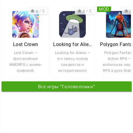
MOD
4 / 5
4 / 5
5 
Lost Crown
Looking for Aliens
Lost Crown —
Looking for Aliens —
Polygon Fantasy
фэнтезийная
это смесь поиска
Action RPG —
MMORPG с аниме-
предметов и
мобильная экше
графикой,
интерактивного
RPG в духе Diabl
динамичными боями
приключения, где
где вы
и насыщенным
вам предстоит
отправляетесь в 
Все игры "Головоломки"
сюжетом. <p
древних