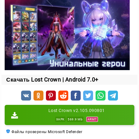
комбинации навыков.
Усиливайте бойцов с помощью рун и экипировки.
Собирайте отряд под конкретные задачи и
противников.
Битвы PvE и PvP
Сражения идут на двух фронтах. В PvE вы
проходите сюжетные миссии против мира игры, а в
PvP бьётесь с другими игроками на аренах.
Скачать Lost Crown | Android 7.0+
Форматов сражений хватает:
Арены и рейтинговые матчи против реальных
соперников.
Lost Crown v2.105.090801
Межсерверные чемпионаты с игроками со всего
XAPK
569.9 Mb
ARM7
мира.
Авто-бой, который приносит награды и развивает
Файлы проверены Microsoft Defender
героев даже офлайн.