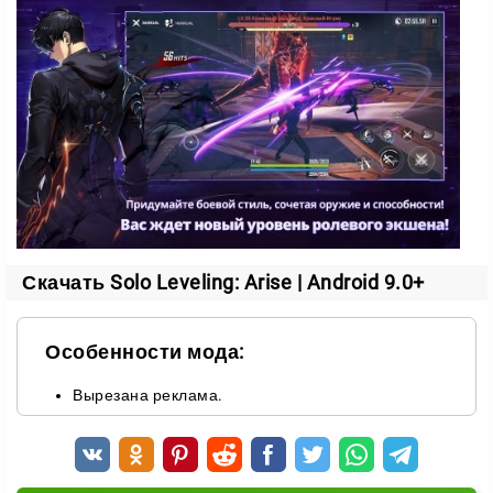
Подземелья требуют полной концентрации. Враги
становятся сильнее, а время на зачистку
ограничено. Успех зависит не только от мощи героя,
но и от грамотной сборки команды.
С каждым уровнем вы получаете:
новое оружие;
специальные артефакты;
прокачку способностей.
Скачать Solo Leveling: Arise | Android 9.0+
На протяжении 15 глав вас ждёт основной сюжет и
эксклюзивные дополнительные истории, которые
Особенности мода:
раскрывают мир игры глубже.
Вырезана реклама.