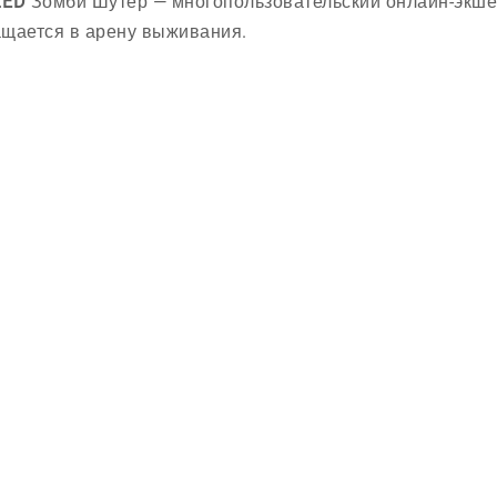
LED
Зомби Шутер — многопользовательский онлайн-экшен
щается в арену выживания.