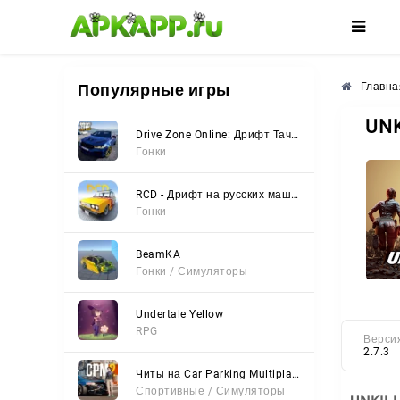
🌸
🌺
🌼
Популярные игры
Главна
UNK
Drive Zone Online: Дрифт Тачки
Гонки
RCD - Дрифт на русских машинах
Гонки
BeamKA
Гонки / Симуляторы
Undertale Yellow
RPG
Верси
2.7.3
Читы на Car Parking Multiplayer 2 (Все открыто, Мод-Меню)
Спортивные / Симуляторы