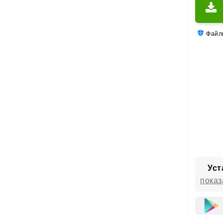
и 
PvP-ре
Файлы
Комбин
А боле
дробов
Уст
показ