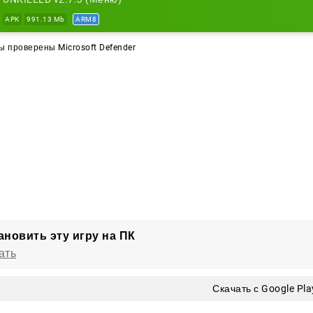
другие противники.
APK
991.13 Mb
ARM8
жимы добавляют сражения с реальными игроками, где пр
 проверены Microsoft Defender
ируйте обычные действия с адреналином — это заметн
е 150 миссий не дадут заскучать: для каждого встречног
ика до ракетной установки.
ановить эту игру на ПК
ать
Скачать с Google Pla