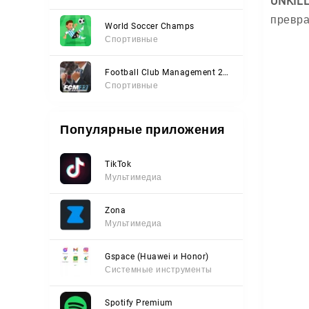
UNKIL
превра
World Soccer Champs
Спортивные
Football Club Management 2023
Спортивные
Популярные приложения
TikTok
Мультимедиа
Zona
Мультимедиа
Gspace (Huawei и Honor)
Системные инструменты
Spotify Premium