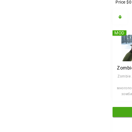
Price
$0
MOD
Zombie 
многопо
зомби
выжи
одном
Почва