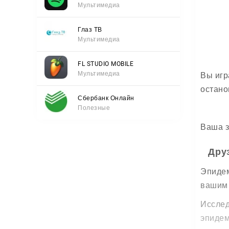
Мультимедиа
Глаз ТВ
Мультимедиа
FL STUDIO MOBILE
Мультимедиа
Вы игр
остано
Сбербанк Онлайн
Полезные
Ваша з
Дру
Эпидем
вашим 
Исслед
эпидем