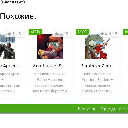
(Бесплатно)
Похожие:
MOD
MOD
5 / 5
4 / 5
4.8 / 5
Zombie Apocalypse
Zombastic: Survival Game
Plants vs Zombies: Warriors Edition
Apocalypse
Zombastic: Survival
Plants vs Zombies:
–
Game — экшен,
Warriors Edition —
льзовательский
который бросает
увлекательная
 шутер и
вас в самый разгар
смесь стратегии,
вание в
зомби-
tower defense и
 флаконе.
апокалипсиса. Вы
ролевых
Все игры "Аркады и э
 поражена
заперты