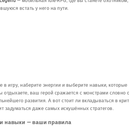
 Legend
— мобильная idle-RPG, где вы станете охотником
вшуюся встать у него на пути.
е в игру, наберите энергии и выберите навыки, которы
ы отдыхаете, ваш герой сражается с монстрами словно 
льнейшего развития. А вот стоит ли вкладываться в кри
ит задуматься даже самых искушённых стратегов.
и навыки — ваши правила