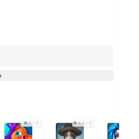
y
5 / 5
4.5 / 5
4 /