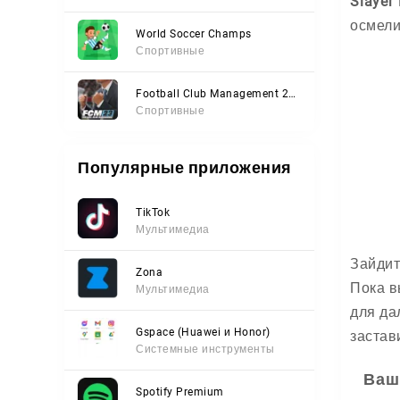
Slayer
осмели
World Soccer Champs
Спортивные
Football Club Management 2023
Спортивные
Популярные приложения
TikTok
Мультимедиа
Зайдит
Zona
Пока в
Мультимедиа
для да
Gspace (Huawei и Honor)
застав
Системные инструменты
Ваш
Spotify Premium