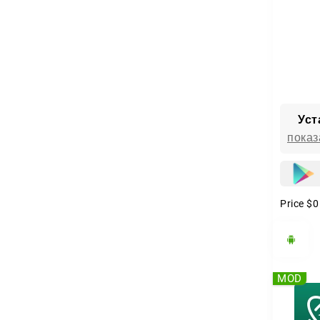
Уст
показ
Price
$0
MOD