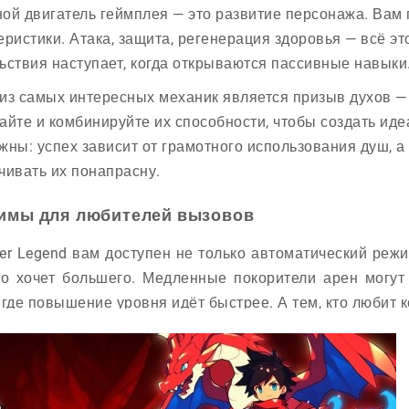
ой двигатель геймплея — это развитие персонажа. Вам
еристики. Атака, защита, регенерация здоровья — всё эт
ьствия наступает, когда открываются пассивные навыки
из самых интересных механик является призыв духов —
айте и комбинируйте их способности, чтобы создать иде
жны: успех зависит от грамотного использования душ, а
чивать их понапрасну.
имы для любителей вызовов
yer Legend вам доступен не только автоматический режи
кто хочет большего. Медленные покорители арен могут
 где повышение уровня идёт быстрее. А тем, кто любит 
 союзниками или монстрами требуют не только силы, н
ют лучше в толпе, другие требуют точного расчёта. И п
егендой всегда непросто!