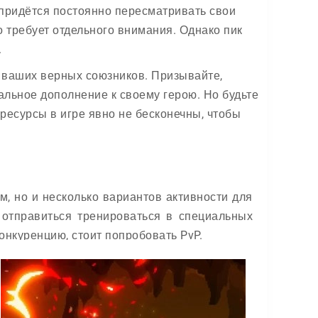
 придётся постоянно пересматривать свои
о требует отдельного внимания. Однако пик
.
 ваших верных союзников. Призывайте,
альное дополнение к своему герою. Но будьте
 ресурсы в игре явно не бесконечны, чтобы
м, но и несколько вариантов активности для
 отправиться тренироваться в специальных
конкуренцию, стоит попробовать PvP.
о и правильного планирования: одни навыки
усть никто не говорит, что это легко — ведь