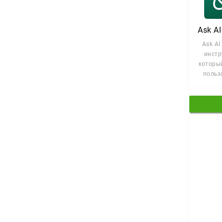
Ask AI
Ask AI
инстр
которы
польз
решат
получа
о