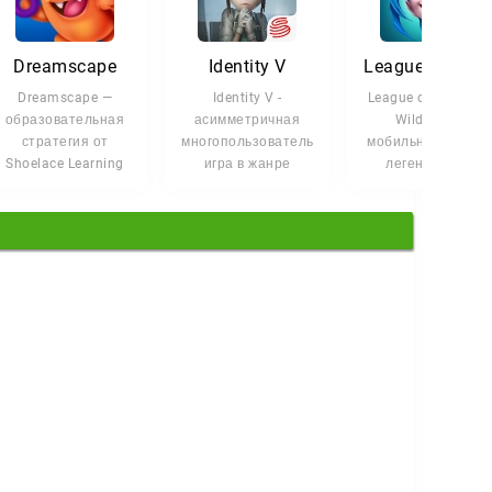
Dreamscape
Identity V
League of Legends: Wild 
Dreamscape —
Identity V -
League of Legends:
образовательная
асимметричная
Wild Rift —
стратегия от
многопользовательская
мобильная версия
Shoelace Learning
игра в жанре
легендарной
для учеников 3–8
хоррор, которая
MOBA, которая
классов. Здесь
переносит вас в
переносит
чтение
напряжённые