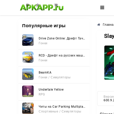
🌼
🌺
🌸
Популярные игры
Главна
Sla
Drive Zone Online: Дрифт Тачки
Гонки
RCD - Дрифт на русских машинах
Гонки
BeamKA
Гонки / Симуляторы
Undertale Yellow
RPG
Верси
600.9.
Читы на Car Parking Multiplayer 2 (Все открыто, Мод-Меню)
Спортивные / Симуляторы