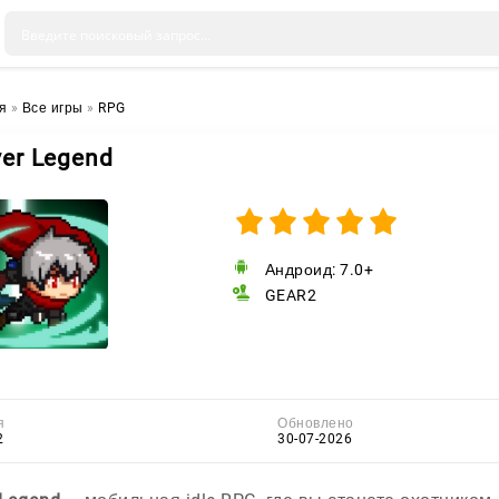
я
»
Все игры
»
RPG
yer Legend
Андроид: 7.0+
GEAR2
я
Обновлено
2
30-07-2026