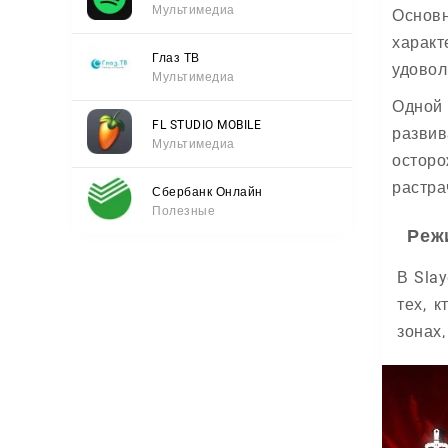
Мультимедиа
Основн
характ
Глаз ТВ
удовол
Мультимедиа
Одной 
FL STUDIO MOBILE
развив
Мультимедиа
осторо
растра
Сбербанк Онлайн
Полезные
Реж
В Sla
тех, 
зонах,
Бои с
работа
быть л