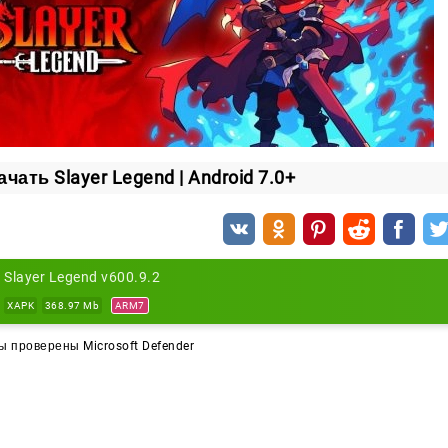
ачать Slayer Legend | Android 7.0+
Slayer Legend v600.9.2
XAPK
368.97 Mb
ARM7
 проверены Microsoft Defender