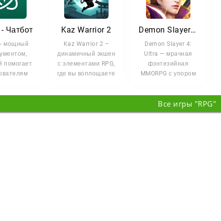
 - Чатбот
Kaz Warrior 2
Demon Slayer 4: Ultra
 - мощный
Kaz Warrior 2 –
Demon Slayer 4:
ументом,
динамичный экшен
Ultra — мрачная
й помогает
с элементами RPG,
фэнтезийная
ователям
где вы воплощаете
MMORPG с упором
ь задачи,
роль бесстрашного
на тактику и
ть точные
воина Каз,
развитие героя. <p
Все игры "RPG"
тветы