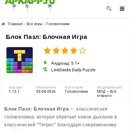
🌸
🌼
🌺
Главная
»
Все игры
»
Головоломки
Блок Пазл: Блочная Игра
Андроид: 5.1+
LinkDesks Daily Puzzle
Версия
Обновлено
Категория
Модификация
1.12.1
03-08-2026
Головоломки
МОД – Всё
открыто
Блок Пазл: Блочная Игра
— классическая
головоломка, которая обретает новое дыхание
в
классический “Тетрис”
благодаря современному