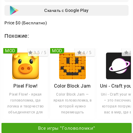
Скачать с Google Play
Price
$0
(Бесплатно)
Похожие:
MOD
MOD
3.5 / 5
4 / 5
5 
Pixel Flow!
Color Block Jam
Pixel Flow! - яркая
Color Block Jam —
Uni - Craft your wo
головоломка, где
яркая головоломка, в
– это песочница
логика и творчество
которой нужно
которая погружа
объединяются для
перемещать
вас в мир, где в
создания красочных
цветные блоки по
можете создава
сетке и отправлять
всё,
Все игры "Головоломки"