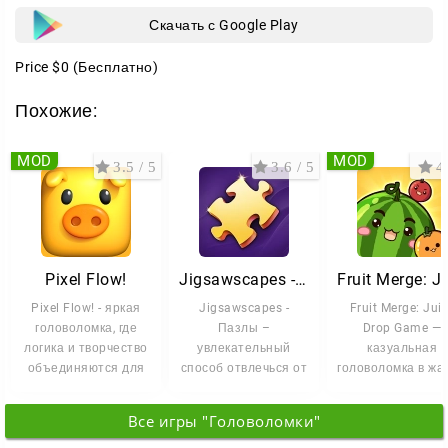
Скачать с Google Play
Price
$0
(Бесплатно)
Похожие:
MOD
MOD
3.5 / 5
3.6 / 5
4 
Pixel Flow!
Jigsawscapes - Пазлы
Pixel Flow! - яркая
Jigsawscapes -
Fruit Merge: Jui
головоломка, где
Пазлы –
Drop Game —
логика и творчество
увлекательный
казуальная
объединяются для
способ отвлечься от
головоломка в жа
создания красочных
суеты, погружаясь в
merge от студи
медитативный мир
Brave HK Limited
Все игры "Головоломки"