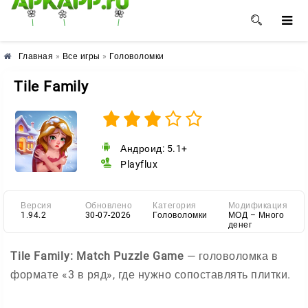
🌺
🌸
🌼
Главная
»
Все игры
»
Головоломки
Tile Family
Андроид: 5.1+
Playflux
Версия
Обновлено
Категория
Модификация
1.94.2
30-07-2026
Головоломки
МОД – Много
денег
Tile Family: Match Puzzle Game
— головоломка в
формате «3 в ряд», где нужно сопоставлять плитки.