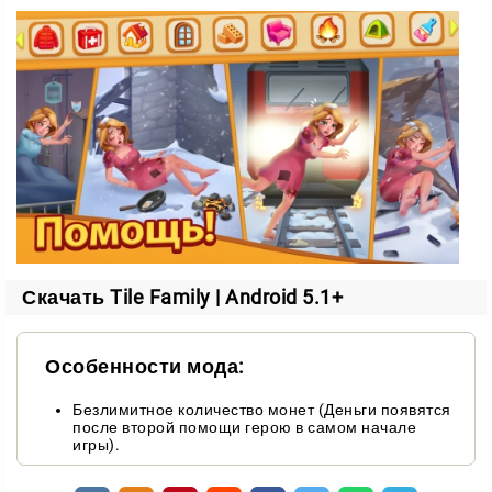
Играйте в своём темпе
В Tile Family нет таймера и ограничений по
пространству. Вы решаете головоломки спокойно,
без спешки и давления.
А ещё такие пазлы тренируют мозг: развивают
стратегическое мышление, внимание и умение
анализировать. Отличный способ провести время с
пользой.
Скачать Tile Family | Android 5.1+
Особенности мода:
Безлимитное количество монет (Деньги появятся
после второй помощи герою в самом начале
игры).