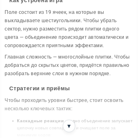
Как устроена игра
Поле состоит из 19 ячеек, на которые вы
выкладываете шестиугольники. Чтобы убрать
сектор, нужно разместить рядом плитки одного
цвета — объединение происходит автоматически и
сопровождается приятными эффектами.
Главная сложность — многослойные плитки. Чтобы
добраться до скрытых цветов, придётся правильно
разобрать верхние слои в нужном порядке.
Стратегии и приёмы
Чтобы проходить уровни быстрее, стоит освоить
несколько ключевых тактик:
Каскадные реакции
— одно объединение запускает
▼
цепочку новых совпадений и очищает поле за
минимум ходов;