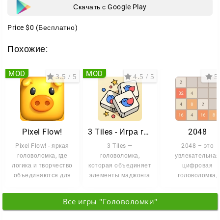
Скачать с Google Play
Price
$0
(Бесплатно)
Похожие:
MOD
MOD
3.5 / 5
4.5 / 5
5 
Pixel Flow!
3 Tiles - Игра головоломка
2048
Pixel Flow! - яркая
3 Tiles —
2048 – это
головоломка, где
головоломка,
увлекательная
логика и творчество
которая объединяет
цифровая
объединяются для
элементы маджонга
головоломка,
создания красочных
и механики на
которая предло
совпадение
вам испытать св
Все игры "Головоломки"
одинаковых
логические