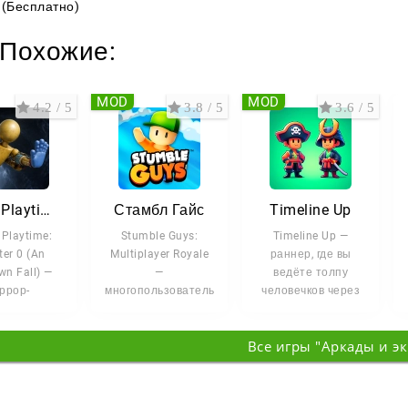
(Бесплатно)
Похожие:
MOD
MOD
4.2 / 5
3.8 / 5
3.6 / 5
Poppy Playtime: Chapter 0
Стамбл Гайс
Timeline Up
Playtime:
Stumble Guys:
Timeline Up —
er 0 (An
Multiplayer Royale
раннер, где вы
n Fall) —
—
ведёте толпу
ррор-
многопользовательская
человечков через
ючение с
аркада на
полосы
оломками,
выбывание, где до
препятствий и
Все игры "Аркады и э
торое
32 игроков
путешествуете