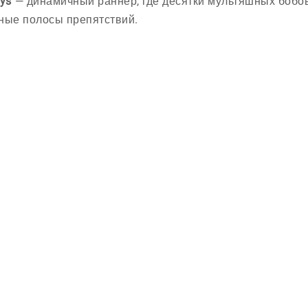
uys
— динамичный раннер, где десятки мультяшных бобо
ные полосы препятствий.