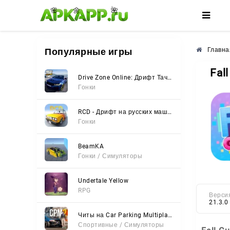
🌼
🌺
🌸
Популярные игры
Главна
Fal
Drive Zone Online: Дрифт Тачки
Гонки
RCD - Дрифт на русских машинах
Гонки
BeamKA
Гонки / Симуляторы
Undertale Yellow
RPG
Верси
21.3.0
Читы на Car Parking Multiplayer 2 (Все открыто, Мод-Меню)
Спортивные / Симуляторы