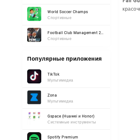
Fall G
красоч
World Soccer Champs
Спортивные
Football Club Management 2023
Спортивные
Популярные приложения
TikTok
Мультимедиа
Zona
Мультимедиа
Gspace (Huawei и Honor)
Системные инструменты
Spotify Premium