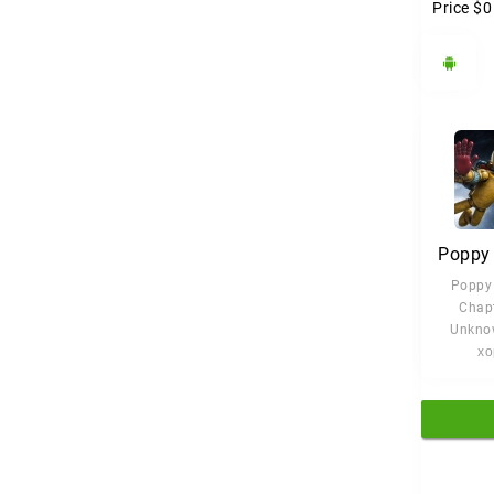
Price
$0
Poppy 
Chapt
Unknow
хо
прикл
голов
ко