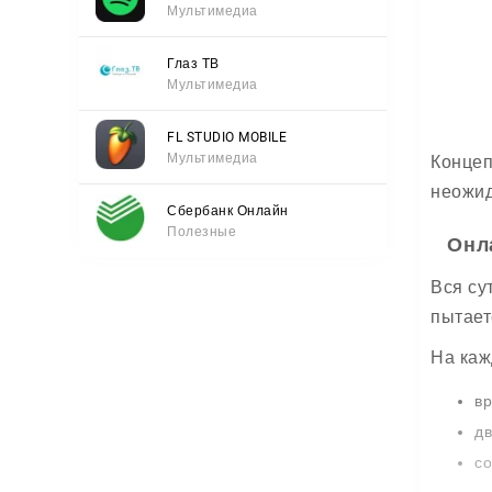
Мультимедиа
Глаз ТВ
Мультимедиа
FL STUDIO MOBILE
Мультимедиа
Концеп
неожид
Сбербанк Онлайн
Полезные
Онл
Вся су
пытает
На каж
вр
дв
со