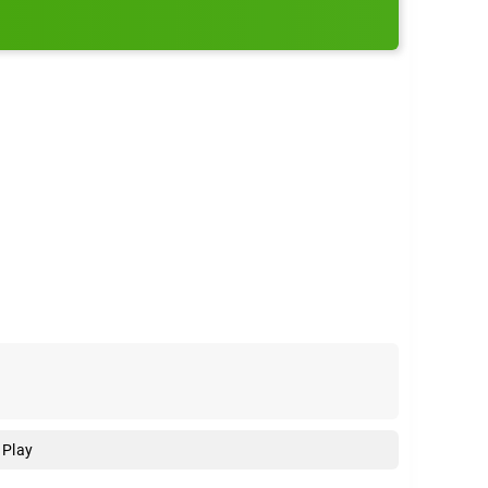
безумного забега.
 Play