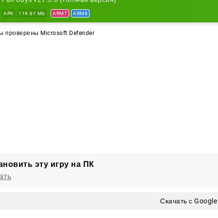
 свой вкус и соберёт уникального бойца для очередного 
APK
119.61 Mb
ARM7
ARM8
 проверены Microsoft Defender
ановить эту игру на ПК
ать
Скачать с Google