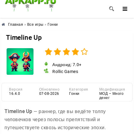
🌼
🌸
🌺
Главная
»
Все игры
»
Гонки
Timeline Up
Андроид: 7.0+
Rollic Games
Версия
Обновлено
Категория
Модификация
16.4.0
07-08-2026
Гонки
МОД – Много
денег
Timeline Up
— раннер, где вы ведёте толпу
человечков через полосы препятствий и
путешествуете сквозь исторические эпохи.