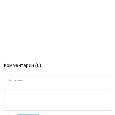
здоровье базы;
боевые параметры армии;
дополнительные элементы усиления для
прохождения.
Почему игра затягивает
We Are Warriors
хорошо работает за счет понятной
основы и постоянного ощущения прогресса. Бои
проходят быстро, развитие ощущается почти после
Комментарии (0)
каждого удачного этапа, а вариативность в
распределении ресурсов позволяет проходить
уровни разными способами. Именно это делает игру
простой на старте, но достаточно увлекательной на
длинной дистанции.