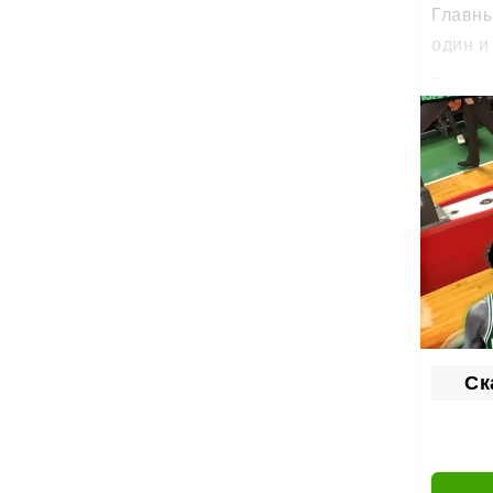
Главны
один и 
Пригла
лучших
Осо
Де
Пр
Мн
Бо
Се
Ск