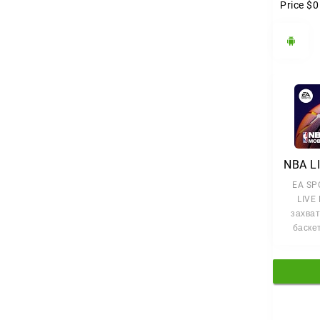
Price
$0
EA SP
LIVE 
захва
баске
сим
который