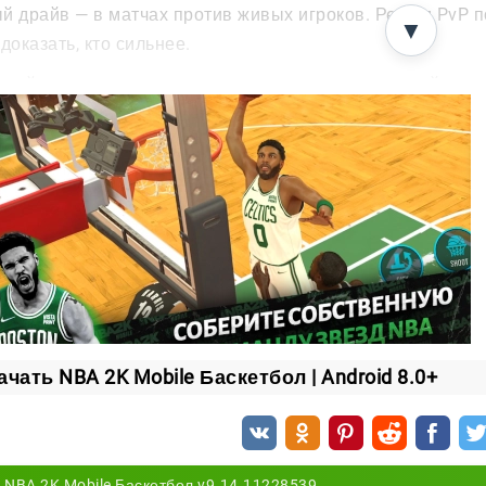
й драйв — в матчах против живых игроков. Режим PvP п
▼
доказать, кто сильнее.
шайте других игроков в очные поединки, поднимайтесь 
 баскетболистов мира.
бенности игры
тализированная графика с реалистичной картинкой
остое и интуитивное управление
огопользовательский режим и PvP-поединки
льшой выбор реальных команд и звёзд — современных и леген
зонные карты команды и стиля для развития состава
ачать NBA 2K Mobile Баскетбол | Android 8.0+
NBA 2K Mobile Баскетбол v9.14.11228539