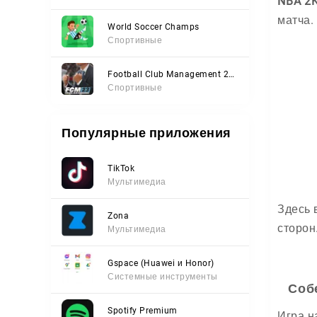
NBA 2K
матча.
World Soccer Champs
Спортивные
Football Club Management 2023
Спортивные
Популярные приложения
TikTok
Мультимедиа
Здесь 
Zona
сторон
Мультимедиа
Gspace (Huawei и Honor)
Системные инструменты
Соб
Spotify Premium
Игра н