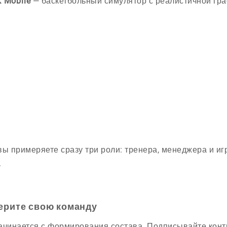
 Mobile
— баскетбольный симулятор с реалистичной гра
вы примеряете сразу три роли: тренера, менеджера и иг
.
ерите свою команду
ачинается с формирования состава. Подписывайте конт