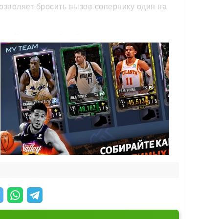
озволяет бросить вызов сопернику один на
в рейтинге и собирайте команду мечты из
дарных