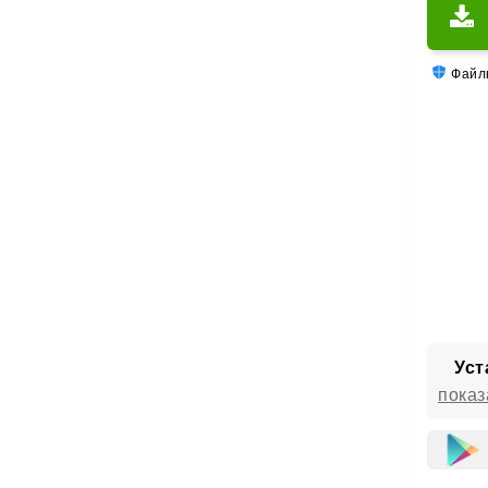
Файлы
Уст
показ