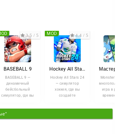
MOD
MOD
3.5 / 5
4.4 / 5
4 /
BASEBALL 9
Hockey All Stars 24
Мастера монстров
BASEBALL 9 —
Hockey All Stars 24
Monster Masters —
динамичный
— симулятор
многопользовател
бейсбольный
хоккея, где вы
игра в реальном
симулятор, где вы
создаёте
времени, где вы
берёте под
собственный клуб
собираете команд
управление
с нуля и ведёте его
монстров
ые"
команду и ведёте
к
её к