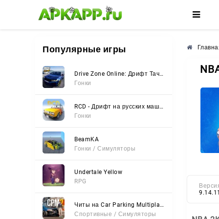
🌸
🌺
🌼
Популярные игры
Главна
NBA
Drive Zone Online: Дрифт Тачки
Гонки
RCD - Дрифт на русских машинах
Гонки
BeamKA
Гонки / Симуляторы
Undertale Yellow
RPG
Верси
9.14.
Читы на Car Parking Multiplayer 2 (Все открыто, Мод-Меню)
Спортивные / Симуляторы