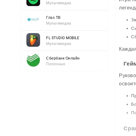
Мультимедиа
легенд
Глаз ТВ
Зв
Мультимедиа
Си
Сб
FL STUDIO MOBILE
Мультимедиа
Каждая
Сбербанк Онлайн
Гей
Полезные
Руково
освоит
Пр
Бо
П
Сра