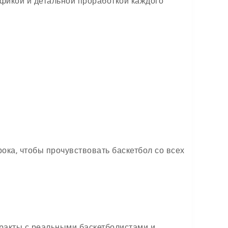
фикой и детальной проработкой каждого
рока, чтобы прочувствовать баскетбол со всех
ракты с реальными баскетболистами и