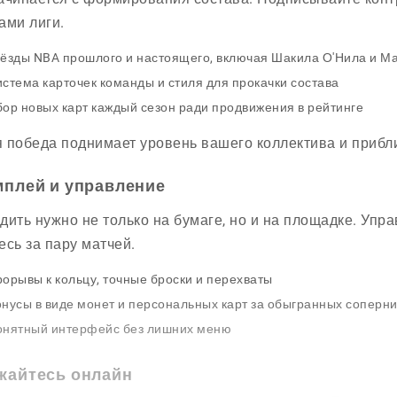
ами лиги.
ёзды NBA прошлого и настоящего, включая Шакила О'Нила и М
стема карточек команды и стиля для прокачки состава
ор новых карт каждый сезон ради продвижения в рейтинге
 победа поднимает уровень вашего коллектива и прибл
мплей и управление
дить нужно не только на бумаге, но и на площадке. Упр
есь за пару матчей.
орывы к кольцу, точные броски и перехваты
нусы в виде монет и персональных карт за обыгранных соперн
онятный интерфейс без лишних меню
жайтесь онлайн