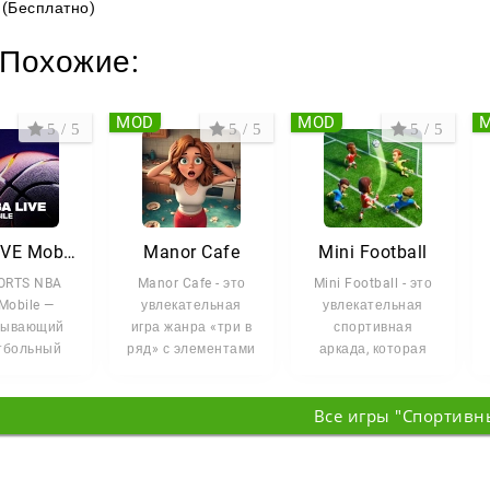
(Бесплатно)
Похожие:
MOD
MOD
5 / 5
5 / 5
5 / 5
NBA LIVE Mobile Баскетбол
Manor Cafe
Mini Football
ORTS NBA
Manor Cafe - это
Mini Football - это
Mobile —
увлекательная
увлекательная
тывающий
игра жанра «три в
спортивная
тбольный
ряд» с элементами
аркада, которая
улятор,
дизайна и
предлагает
 позволяет
управления, где
уникальное
Все игры "Спортивн
вам
вас
сочетание