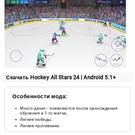
В вашем распоряжении тысячи игроков. Собирайте
состав, усиливайте команду и поднимайтесь в
рейтингах ALL-STAR Лиги.
Доступен и мужской, и женский хоккей. Все режимы
и механики работают одинаково для любого
состава.
Режимы игры
Скачать Hockey All Stars 24 | Android 5.1+
Club Mode
Объединяйтесь с друзьями и сражайтесь против
Особенности мода:
клубов со всего мира в ежемесячных турнирах. Club
Battles добавляют новый поворот привычным
Много денег - появляются после прохождения
обучения и 1-го матча;
матчам: успейте забить как можно больше шайб до
Легкие победы;
конца времени.
Легкие противники.