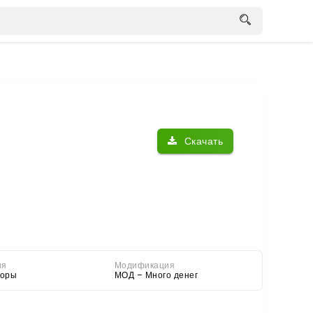
Скачать
ия
Модификация
торы
МОД – Много денег