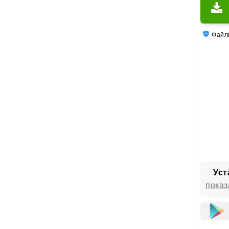
Что
Ре
Файлы
Пр
По
Тр
Пу
Сможет
Уст
показ