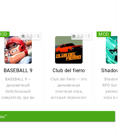
MOD
MOD
3.5 / 5
3.5 / 5
5 /
BASEBALL 9
Club del fierro
Shadow War: Idle RPG S
BASEBALL 9 —
Club del fierro — это
Shadow War: Idle
динамичный
динамичная
RPG Survival — это
бейсбольный
гоночная игра,
увлекательная
симулятор, где вы
которая переносит
игра в жанре idle
берёте под
вас на улицы
RPG, погружающа
управление
Аргентины, где
вас в тёмный и
ры"
команду и ведёте
её к