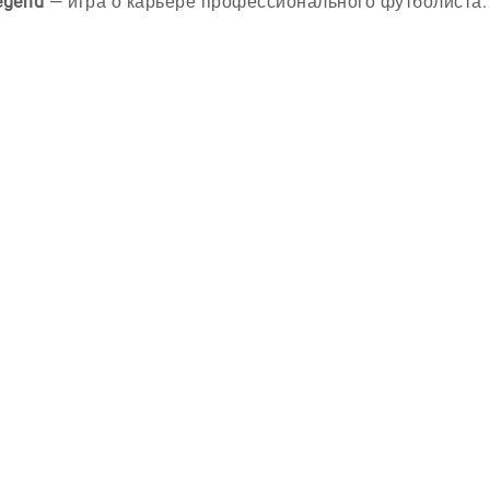
egend
— игра о карьере профессионального футболиста.