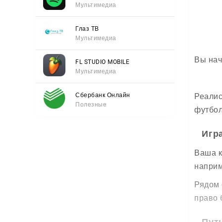
Мультимедиа
Глаз ТВ
Мультимедиа
Вы нач
FL STUDIO MOBILE
Мультимедиа
Сбербанк Онлайн
Реалис
Полезные
футбол
Игр
Ваша к
наприм
Рядом 
право 
Пут