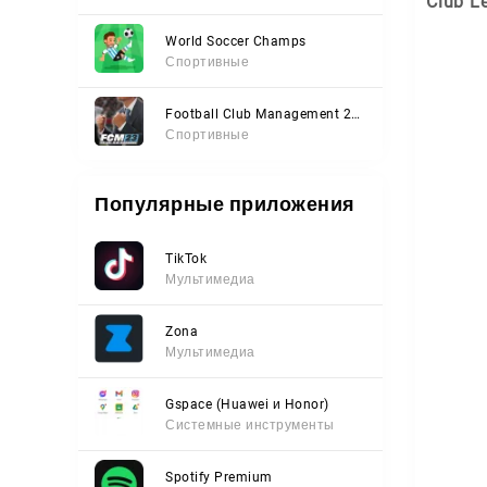
Club L
World Soccer Champs
Спортивные
Football Club Management 2023
Спортивные
Популярные приложения
TikTok
Мультимедиа
Zona
Мультимедиа
Gspace (Huawei и Honor)
Системные инструменты
Spotify Premium