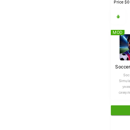
Price
$0
MOD
Soc
Simula
уни
симул
игра, в 
предсто
ж