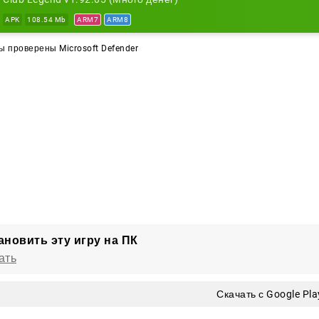
 вас ждёт
APK
108.54 Mb
ARM7
ARM8
альные матчи с управлением и эффектными голами
 проверены Microsoft Defender
изнание за точные передачи и результативные действия
беды в престижных турнирах и сбор трофеев
ансферы и подписание контрактов с новыми клубами
ть от новичка до статуса легенды мирового футбола
е пройти весь путь и войти в историю? Постройте карье
ановить эту игру на ПК
ать
Скачать с Google Pla