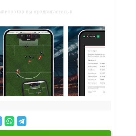
мпионатов вы продвигаетесь к
нтереснее доказывать, что вы достойны этого
вичком с базовыми характеристиками и
лючевые навыки: