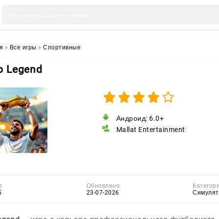
я
»
Все игры
»
Спортивные
b Legend
Андроид: 6.0+
Mallat Entertainment
я
Обновлено
Категор
5
23-07-2026
Симуля