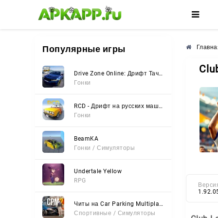
🌸
🌺
🌼
Популярные игры
Главна
Clu
Drive Zone Online: Дрифт Тачки
Гонки
RCD - Дрифт на русских машинах
Гонки
BeamKA
Гонки / Симуляторы
Undertale Yellow
RPG
Верси
1.92.0
Читы на Car Parking Multiplayer 2 (Все открыто, Мод-Меню)
Спортивные / Симуляторы