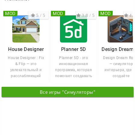
MOD
MOD
MOD
5 / 5
3.8 / 5
4.5
House Designer
Planner 5D
House Designer : Fix
Planner 5D - это
Design Dream Ro
& Flip — это
инновационная
— симулятор
увлекательный и
программа, которая
интерьера, где 
расслабляющий
помогает создавать
создаёте
симулятор дизайна
стильные и
пространство св
интерьеров,
функциональные
мечты. Вы
Все игры "Симуляторы"
становитесь