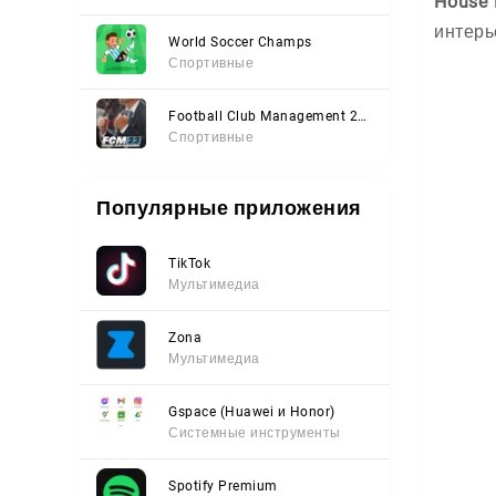
House 
интерь
World Soccer Champs
Спортивные
Football Club Management 2023
Спортивные
Популярные приложения
TikTok
Мультимедиа
Zona
Мультимедиа
Gspace (Huawei и Honor)
Системные инструменты
Spotify Premium