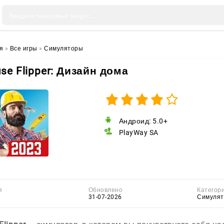
я
»
Все игры
»
Симуляторы
se Flipper: Дизайн дома
Андроид: 5.0+
PlayWay SA
я
Обновлено
Категор
31-07-2026
Симуля