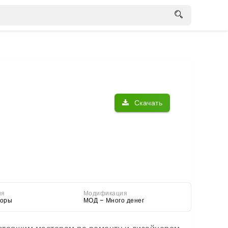
Скачать
ия
Модификация
торы
МОД – Много денег