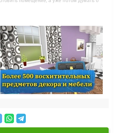
отовить помещение, а уже потом думать о
нного шедевра.
е покрытия под свой замысел и изучаете их