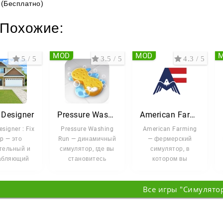
(Бесплатно)
онятная цель:
купить дешевле, отремонтировать и продать с вы
Похожие:
 инструменты, выбирайте первый дом и превратите раз
MOD
MOD
5 / 5
3.5 / 5
4.3 / 5
 Designer
Pressure Washing Run
American Farming
signer : Fix
Pressure Washing
American Farming
ip — это
Run — динамичный
— фермерский
тельный и
симулятор, где вы
симулятор, в
абляющий
становитесь
котором вы
улятор
мастером очистки
управляете
зайна
и приводите
настоящим
Все игры "Симулято
рьеров,
американским
хозяйством.