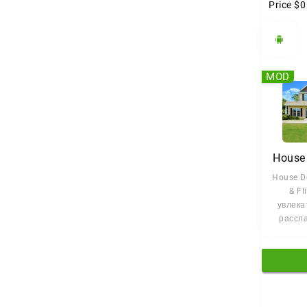
Price
$0
П
Берите
MOD
House
House De
& Fl
увлека
рассл
сим
ди
инте