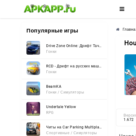
🌸
🌺
🌼
Популярные игры
Главна
Hou
Drive Zone Online: Дрифт Тачки
Гонки
RCD - Дрифт на русских машинах
Гонки
BeamKA
Гонки / Симуляторы
Undertale Yellow
RPG
Верси
1.672
Читы на Car Parking Multiplayer 2 (Все открыто, Мод-Меню)
Спортивные / Симуляторы