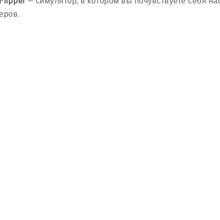
Flipper
— симулятор, в котором вы почувствуете себя н
еров.