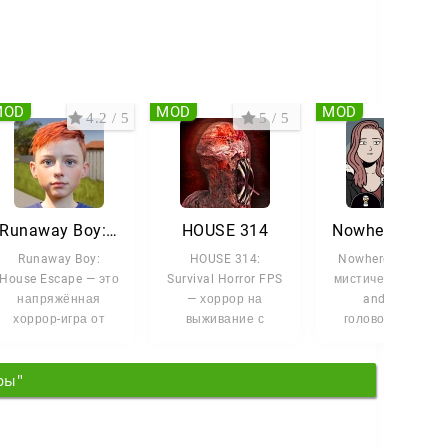
годой.
валины в жильё мечты!
MOD
MOD
MOD
4.2 / 5
5 / 5
5 /
Runaway Boy: House Escape
HOUSE 314
Nowhere Hous
Runaway Boy:
HOUSE 314:
Nowhere House —
House Escape — это
Survival Horror FPS
мистическая point
напряжённая
— хоррор на
and-click-
хоррор-игра от
выживание с
головоломка от
первого лица, где
элементами
студии Dark Dome,
вы берёте на себя
экшена и
в которой
ры"
роль
стрельбы. Вас
детективная
ждёт