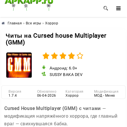
🌼
🌺
🌸
Главная
»
Все игры
»
Хоррор
Читы на Cursed house Multiplayer
(GMM)
Андроид: 6.0+
SUSSY BAKA DEV
Версия
Обновлено
Категория
Модификация
1.7.4
06-04-2026
Хоррор
МОД - Меню
Cursed House Multiplayer (GMM) с читами
—
модификация напряжённого хоррора, где главный
враг — свихнувшаяся бабка.