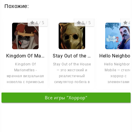
более непредсказуемый игровой процесс и плотная
Похожие:
атмосфера дома.
4 / 5
5 / 5
4 
Kingdom Of Marionettes
Stay Out of the House
Kingdom Of
Stay Out of the House
Hello Neighbor 
Marionettes -
— это жестокий и
Mobile — стелс
мрачная визуальная
реалистичный
хоррор с
новелла с примесью
симулятор побега в
элементами
психологического
стиле VHS-
головоломки, где
хоррора, где вам
слэшеров, где вам
играете за
Все игры "Хоррор"
журналиста