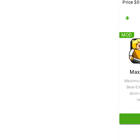
Price
$0
MOD
Max
Maximus
Beat-E
фэнт
э
вдохн
класс
арк