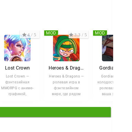
MOD
MOD
4 / 5
3.3 / 5
5 /
Lost Crown
Heroes & Dragons
Gordian Quest
Lost Crown —
Heroes & Dragons —
Gordian Quest –
фэнтезийная
ролевая игра в
колодостроительн
MMORPG с аниме-
фэнтезийном
ролевая игра, где
графикой,
мире, где рядом
ваша задача –
динамичными
существуют магия,
собрать команду
боями и
древние тайны,
из трёх героев и
насыщенным
сюжетом. <p