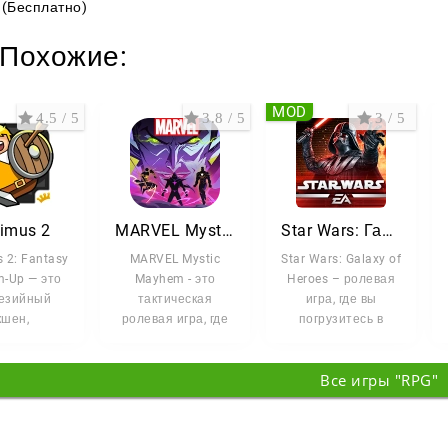
(Бесплатно)
Похожие:
MOD
4.5 / 5
3.8 / 5
3 / 5
imus 2
MARVEL Mystic Mayhem
Star Wars: Галактика героев
 2: Fantasy
MARVEL Mystic
Star Wars: Galaxy of
m-Up — это
Mayhem - это
Heroes – ролевая
езийный
тактическая
игра, где вы
кшен,
ролевая игра, где
погрузитесь в
овлённый
легендарные
захватывающие
ическими
супергерои и
сражения
Все игры "RPG"
адными
злодеи