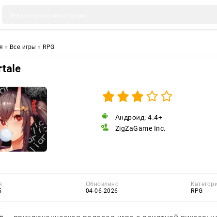
я
»
Все игры
»
RPG
rtale
Андроид: 4.4+
ZigZaGame Inc.
я
Обновлено
Категор
5
04-06-2026
RPG