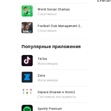
Evertal
World Soccer Champs
Спортивные
Football Club Management 2023
Спортивные
Популярные приложения
TikTok
Мультимедиа
Zona
Мультимедиа
Gspace (Huawei и Honor)
Системные инструменты
Spotify Premium