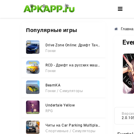
🌸
🌺
🌼
Популярные игры
Главна
Eve
Drive Zone Online: Дрифт Тачки
Гонки
RCD - Дрифт на русских машинах
Гонки
BeamKA
Гонки / Симуляторы
Undertale Yellow
RPG
Верси
2.0.10
Читы на Car Parking Multiplayer 2 (Все открыто, Мод-Меню)
Спортивные / Симуляторы