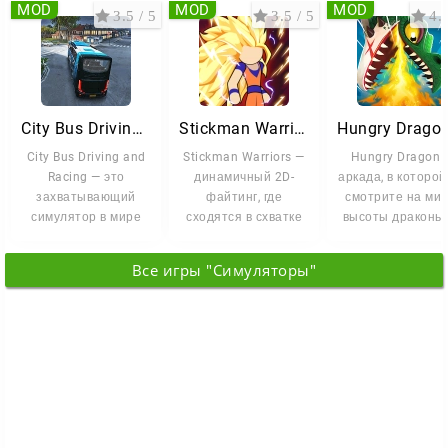
MOD
MOD
MOD
3.5 / 5
3.5 / 5
4.2
City Bus Driving and Racing
Stickman Warriors
City Bus Driving and
Stickman Warriors —
Hungry Dragon 
Racing — это
динамичный 2D-
аркада, в которой
захватывающий
файтинг, где
смотрите на мир
симулятор в мире
сходятся в схватке
высоты драконье
вождения и гонок,
бойцы,
полёта. Управля
где вам
вдохновлённые
мощным
Все игры "Симуляторы"
знаковыми