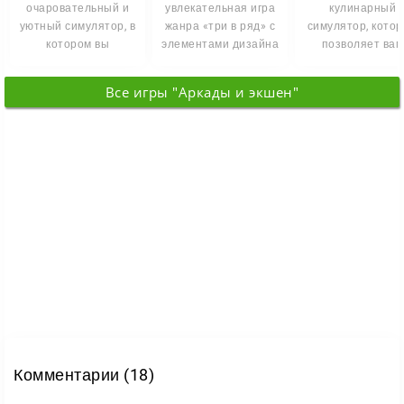
развитие и творческую свободу. Открывайте новые
очаровательный и
увлекательная игра
кулинарный
рецепты, обустраивайте зал и стройте кафе своей
уютный симулятор, в
жанра «три в ряд» с
симулятор, кото
котором вы
элементами дизайна
позволяет вам
мечты.
погрузитесь в
и управления, где
погрузиться в м
сказочный мир, где
вас
вкусных
Все игры "Аркады и экшен"
экспериментов 
Комментарии (18)