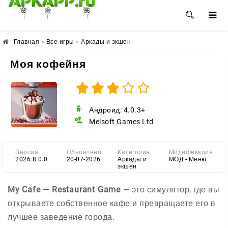
🌺
🌼
🌸
Главная
»
Все игры
»
Аркады и экшен
Моя кофейня
Андроид: 4.0.3+
Melsoft Games Ltd
Версия
Обновлено
Категория
Модификация
2026.8.0.0
20-07-2026
Аркады и
МОД - Меню
экшен
My Cafe — Restaurant Game
— это симулятор, где вы
открываете собственное кафе и превращаете его в
лучшее заведение города.