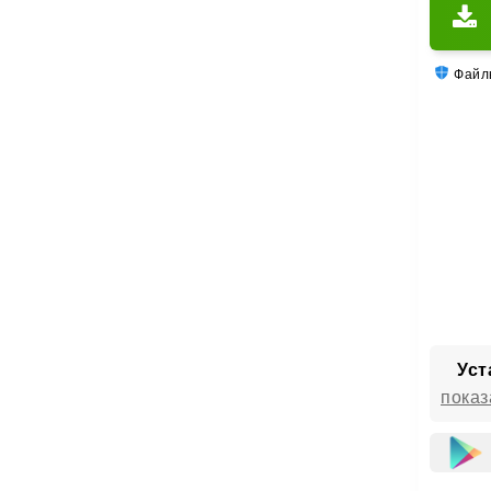
Файлы
Уст
показ