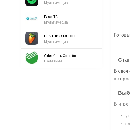
Мультимедиа
Глаз ТВ
Мультимедиа
Готовь
FL STUDIO MOBILE
Мультимедиа
Сбербанк Онлайн
Ста
Полезные
Включи
из про
Выб
В игре
ую
эл