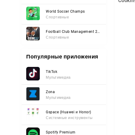
Cookin
World Soccer Champs
Спортивные
Football Club Management 2023
Спортивные
Популярные приложения
TikTok
Мультимедиа
Zona
Мультимедиа
Gspace (Huawei и Honor)
Системные инструменты
Spotify Premium