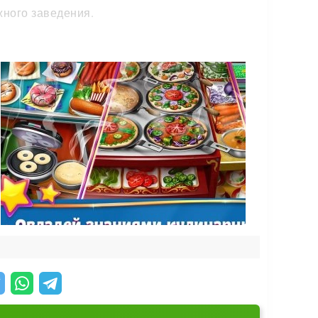
жного заведения.
формить интерьер так, чтобы гости
.
 проверенным;
перед друзьями. У вас всё получится —