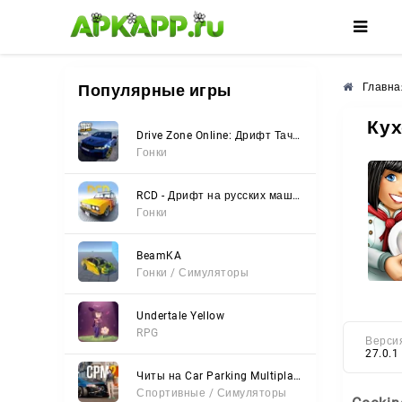
🌺
🌼
🌸
Популярные игры
Главна
Кух
Drive Zone Online: Дрифт Тачки
Гонки
RCD - Дрифт на русских машинах
Гонки
BeamKA
Гонки / Симуляторы
Undertale Yellow
RPG
Верси
27.0.1
Читы на Car Parking Multiplayer 2 (Все открыто, Мод-Меню)
Спортивные / Симуляторы