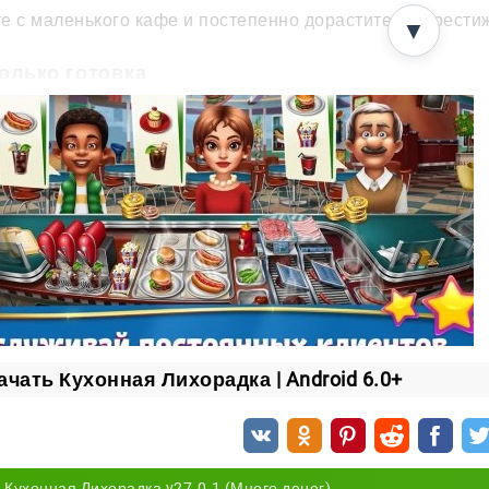
е с маленького кафе и постепенно дорастите до прести
▼
только готовка
адача — не просто подать вкусное блюдо. Важно ещё и о
щались снова. Создавайте уют и удивляйте посетителей
 в вашем распоряжении
временная кухонная техника и все нужные ингредиенты;
зможность придумывать собственные рецепты или готовить по
зные роли — от повара до официанта.
те новое, прокачивайте навыки и хвастайтесь успехами 
уйте!
ачать Кухонная Лихорадка | Android 6.0+
Кухонная Лихорадка v27.0.1 (Много денег)