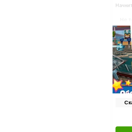
Начнит
Не 
Ваша з
возвра
Что
со
во
ра
Пробуй
действ
Ск