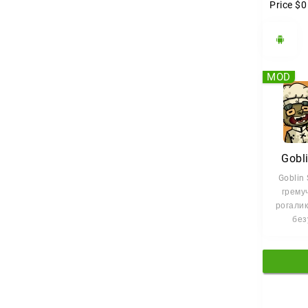
Price
$0
MOD
Gobl
Goblin 
грему
рогалик
без
кули
симуля