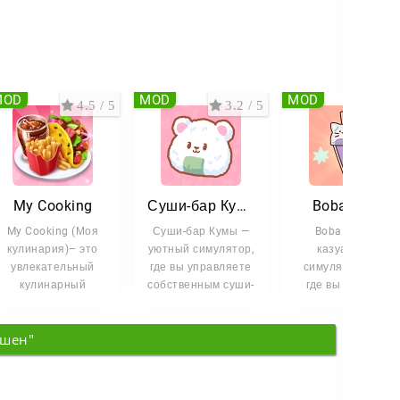
MOD
MOD
MOD
4.5 / 5
3.2 / 5
3.8 
My Cooking
Суши-бар Кумы
Boba Story
My Cooking (Моя
Суши-бар Кумы —
Boba Story —
кулинария)– это
уютный симулятор,
казуальный
увлекательный
где вы управляете
симулятор кафе,
кулинарный
собственным суши-
где вы готовите
симулятор в
баром. Главный
напитки с
формате тайм-
герой —
жемчугом боба и
кшен"
менеджмент. Вам
возвращаете к