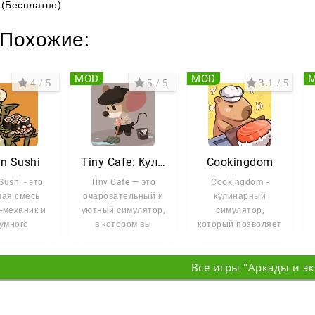
(Бесплатно)
Похожие:
MOD
MOD
4 / 5
5 / 5
3.1 / 5
in Sushi
Tiny Cafe: Кулинарная игра
Cookingdom
Sushi - это
Tiny Cafe — это
Cookingdom -
чая смесь
очаровательный и
кулинарный
-механик и
уютный симулятор,
симулятор,
умного
в котором вы
который позволяет
нарного
погрузитесь в
вам погрузиться в
тора, где
сказочный мир, где
мир вкусных
Все игры "Аркады и э
вам
экспериментов и