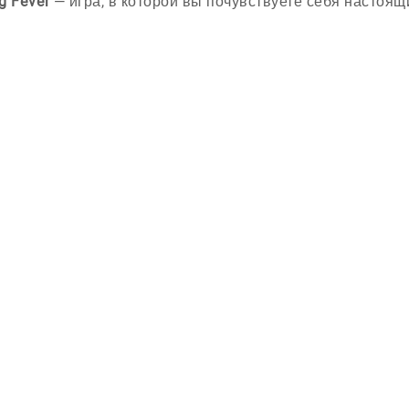
g Fever
— игра, в которой вы почувствуете себя настоя