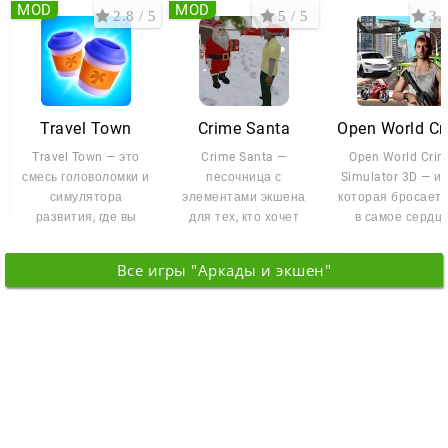
MOD
MOD
2.8 / 5
5 / 5
3.2
Travel Town
Crime Santa
Travel Town — это
Crime Santa —
Open World Cri
смесь головоломки и
песочница с
Simulator 3D — иг
симулятора
элементами экшена
которая бросает 
развития, где вы
для тех, кто хочет
в самое сердц
путешествуете по
примерить роль
преступного горо
красочному миру,
Санты-бунтаря. <p
Все игры "Аркады и экшен"