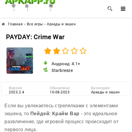
🌺
🌼
🌸
Главная
»
Все игры
»
Аркады и экшен
PAYDAY: Crime War
Андроид: 4.1+
Starbreeze
Версия
Обновлено
Категория
2023.2.4
10-08-2023
Аркады и экшен
Если вы увлекаетесь стрелялками с элементами
экшена, то
Пейдей
:
Крайм
В
ар
- это идеальное
развлечение, где игровой процесс происходит от
первого лица.