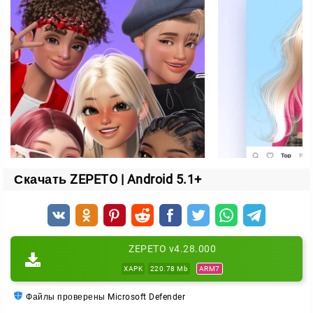
Изменение Персонажа
Бывает и так, что персонаж со временем наскучил,
поэтому его в любой момент можно изменить:
поменять прическу, цвет глаз, одежду и даже
интерьер! Так как программой легко управлять, она
рассчитана на пользование всеми возрастными
категориями. Особый интерес она вызывает у
детей, ведь это идеальный способ их занять на
Скачать ZEPETO | Android 5.1+
время. Кроме этого, Зепето развивает чувство вкуса
и фантазию. Развлечение также весело
использовать в компании.
ZEPETO v4.28.000
XAPK
220.78 Mb
ARM7
Файлы проверены Microsoft Defender