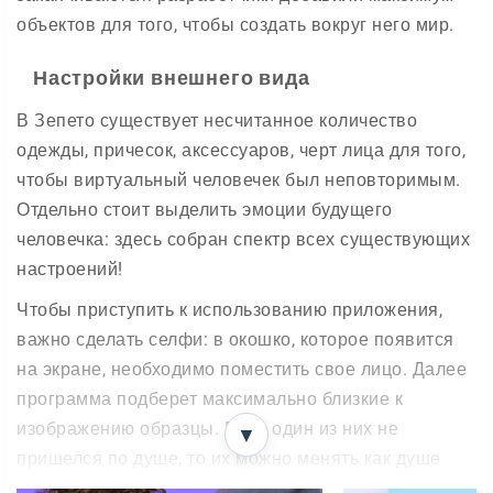
объектов для того, чтобы создать вокруг него мир.
Настройки внешнего вида
В Зепето существует несчитанное количество
одежды, причесок, аксессуаров, черт лица для того,
чтобы виртуальный человечек был неповторимым.
Отдельно стоит выделить эмоции будущего
человечка: здесь собран спектр всех существующих
настроений!
Чтобы приступить к использованию приложения,
важно сделать селфи: в окошко, которое появится
на экране, необходимо поместить свое лицо. Далее
программа подберет максимально близкие к
изображению образцы. Если один из них не
▼
пришелся по душе, то их можно менять как душе
угодно.