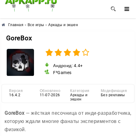
🌺
🌸
🌼
Главная
»
Все игры
»
Аркады и экшен
GoreBox
Андроид: 4.4+
F²Games
Версия
Обновлено
Категория
Модификация
16.4.2
11-07-2026
Аркады и
Без рекламы
экшен
GoreBox
— жёсткая песочница от инди-разработчика,
которую ждали многие фанаты экспериментов с
физикой.