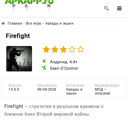
🌼
🌸
🌺
Главная
»
Все игры
»
Аркады и экшен
Firefight
Андроид: 4,4+
Sean O'Connor
Версия
Обновлено
Категория
Модификация
13.0.0
06-08-2026
Аркады и
МОД –
экшен
Unlocked
Firefight
— стратегия в реальном времени о
ближних боях Второй мировой войны.