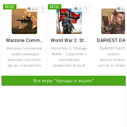
MOD
MOD
4.6 / 5
3 / 5
2.5
Warzone Commander
World War 2: Strategy Battle
DARKEST DA
Warzone Commander
World War 2: Strategy
DARKEST DAYS 
- захватывающая
Battle — стратегия о
научно-
военная стратегия,
крупнейших
фантастически
где вы становитесь
сражениях Второй
шутер от перво
командующим
мировой. Бери под
лица о
элитной армией.
контроль
путешествиях в
Все игры "Аркады и экшен"
времени. Вы игра
за