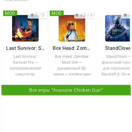
MOD
MOD
5 / 5
4.5 / 5
4 
Last Survivor: Survival Pro
Box Head: Zombies Must Die!
StandClown
Last Survivor:
Box Head: Zombies
StandClown —
Survival Pro —
Must Die! —
фанатский прое
приключенческий
динамичный 3D-
для поклоннико
симулятор
экшен с элементами
Standoff 2. Он в
выживания в
RPG. Вас ждёт
лучшее из
постапокалиптическом
непрерывная
оригинала и
Все игры "Аналоги Chicken Gun"
мире,
борьба за
добавил