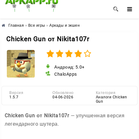
🌺
🌼
🌸
Главная
»
Все игры
»
Аркады и экшен
Chicken Gun от Nikita107r
Андроид: 5.0+
ChaloApps
Версия
Обновлено
Категория
1.5.7
04-06-2026
Аналоги Chicken
Gun
Chicken Gun от Nikita107r
— улучшенная версия
легендарного шутера.