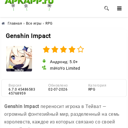
🌺
🌼
🌸
Главная
»
Все игры
»
RPG
Genshin Impact
Андроид: 5.0+
miHoYo Limited
Версия
Обновлено
Категория
6.7.0 45486583
02-07-2026
RPG
45768959
Genshin Impact
переносит игрока в Тейват —
огромный фэнтезийный мир, разделенный на семь
королевств, каждое из которых связано со своей