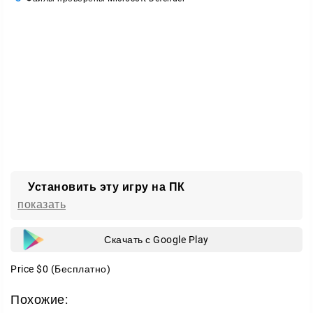
Победа засчитывается, когда фракция полностью
выполняет свою цель. Помимо основных задач, по
кораблю можно устраивать охоту на других
персонажей — простор для тактики огромный.
Режимы игры
На выбор есть несколько форматов под разное
настроение:
Классический
— спокойный заход для игры в своё
Установить эту игру на ПК
удовольствие;
показать
Рейтинговый
— выше сложность и серьёзнее ставки.
Скачать с Google Play
Главное отличие между ними — наличие голосового
чата и общий уровень напряжённости матчей.
Price
$0
(Бесплатно)
Игра с друзьями и со всем миром
Похожие: