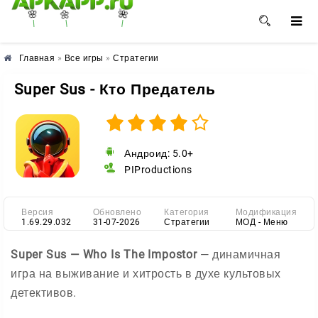
🌺
🌸
🌼
Главная
»
Все игры
»
Стратегии
Super Sus - Кто Предатель
Андроид: 5.0+
PIProductions
Версия
Обновлено
Категория
Модификация
1.69.29.032
31-07-2026
Стратегии
МОД - Меню
Super Sus — Who Is The Impostor
— динамичная
игра на выживание и хитрость в духе культовых
детективов.