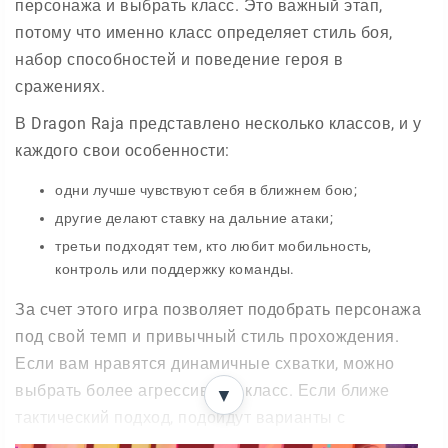
персонажа и выбрать класс. Это важный этап,
потому что именно класс определяет стиль боя,
набор способностей и поведение героя в
сражениях.
В Dragon Raja представлено несколько классов, и у
каждого свои особенности:
одни лучше чувствуют себя в ближнем бою;
другие делают ставку на дальние атаки;
третьи подходят тем, кто любит мобильность,
контроль или поддержку команды.
За счет этого игра позволяет подобрать персонажа
под свой темп и привычный стиль прохождения.
Если вам нравятся динамичные схватки, можно
выбрать более агрессивный класс. Если ближе
▼
тактический подход, подойдут варианты с
дистанционными атаками и особыми умениями.