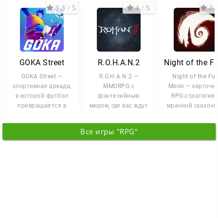
эффектными боями и возможностью играть в общем
3.3 / 5
4 / 5
2.5
мире вместе с другими пользователями. За счет
сочетания графики, атмосферы и свободы выбора
игра оставляет впечатление крупного и хорошо
проработанного мобильного проекта.
GOKA Street
R.O.H.A.N.2
GOKA Street —
R.O.H.A.N.2 —
Night of the Ful
спортивная аркада,
MMORPG с
Moon — карточн
в которой футбол
фэнтезийным
RPG-стратегия 
превращается в
миром, где вас ждут
мрачной сказочн
зрелищное и
красочные локации,
атмосферой,
непредсказуемое
толпы монстров и
переосмысляющ
Все игры "RPG"