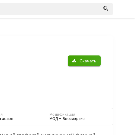
Скачать
ия
Модификация
и экшен
МОД – Бессмертие