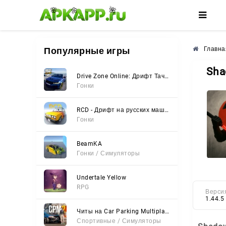
🌸
🌺
🌼
Популярные игры
Главна
Sha
Drive Zone Online: Дрифт Тачки
Гонки
RCD - Дрифт на русских машинах
Гонки
BeamKA
Гонки / Симуляторы
Undertale Yellow
RPG
Верси
1.44.5
Читы на Car Parking Multiplayer 2 (Все открыто, Мод-Меню)
Спортивные / Симуляторы