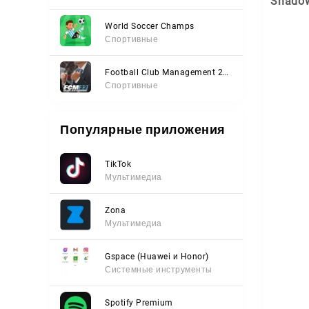
Shadow
World Soccer Champs
Спортивные
Football Club Management 2023
Спортивные
Популярные приложения
TikTok
Мультимедиа
Zona
Мультимедиа
Gspace (Huawei и Honor)
Системные инструменты
Spotify Premium