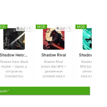
MOD
MOD
MOD
4.2 / 5
3.8 / 5
5 /
Shadow Hero: Black Hunter
Shadow Rival
Shadow War: Idle RPG S
Shadow Hero: Black
Shadow Rival:
Shadow War: Idle
Hunter — экшен, в
Action War RPG —
RPG Survival — это
котором вы
динамичная
увлекательная
становитесь
ролевая игра в
игра в жанре idle
искусным воином и
жанре тёмного
RPG, погружающа
сражаетесь с
фэнтези. Вы
вас в тёмный и
кшен"
силами
вступаете в