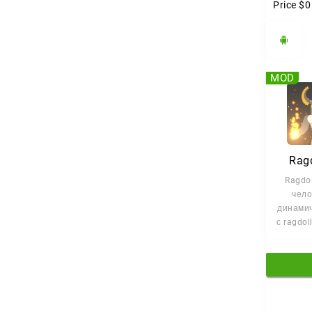
Price
$0
MOD
Ragd
Ragdol
чело
динами
с ragdol
котор
драка