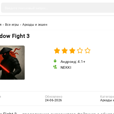
я
»
Все игры
»
Аркады и экшен
dow Fight 3
Андроид: 4.1+
NEKKI
я
Обновлено
Категор
24-06-2026
Аркады 