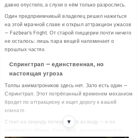
давно опустело, а слухи о нём только разрослись.
Один предприимчивый владелец решил нажиться
на этой мрачной славе и открыл аттракцион ужасов
— Fazbear's Fright. От старой пиццерии почти ничего
не осталось: лишь пара вещей напоминает о
прошлых частях.
Спрингтрап — единственная, но
настоящая угроза
Толпы аниматроников здесь нет. Зато есть один —
Спрингтрап. Этот потрёпанный временем механизм
бродит по аттракциону и ищет дорогу к вашей
комнате.
▼
Стоит на секунду потерять его из виду — и он
подберётся ближе. Один враг, но напряжения от