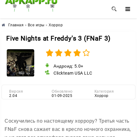
🌼
🌸
🌺
Главная
»
Все игры
»
Хоррор
Five Nights at Freddy's 3 (FNaF 3)
Андроид: 5.0+
Clickteam USA LLC
Версия
Обновлено
Категория
2.04
01-09-2025
Хоррор
Соскучились по настоящему хоррору? Третья часть
FNaF снова сажает вас в кресло ночного охранника,