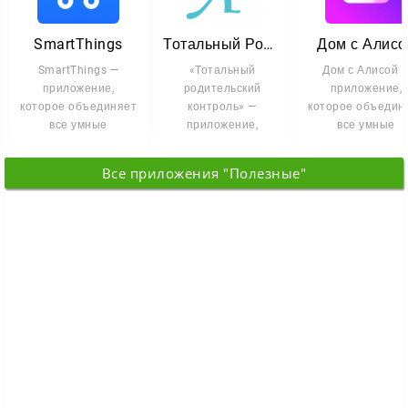
SmartThings
Тотальный Родительский Контроль
Дом с Алисо
SmartThings —
«Тотальный
Дом с Алисой 
приложение,
родительский
приложение,
которое объединяет
контроль» —
которое объедин
все умные
приложение,
все умные
устройства дома в
которое помогает
устройства в од
одну систему и
держать под рукой
месте. Лампы,
Все приложения "Полезные"
управляет
все цифровые