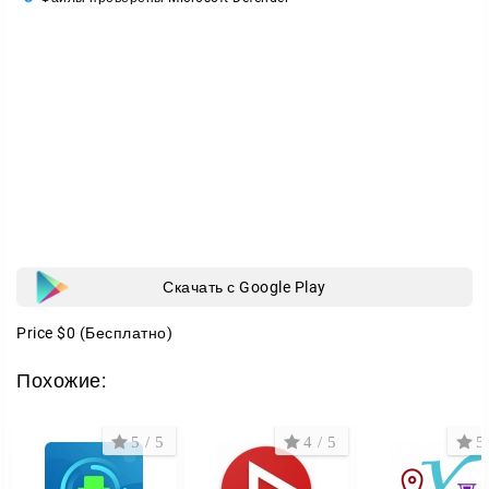
Скачать с Google Play
Price
$0
(Бесплатно)
Похожие:
5 / 5
4 / 5
5 