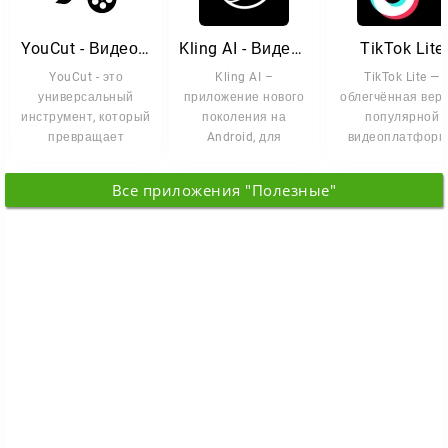
YouCut - Видеоредактор
Kling AI - Видео с ИИ
TikTok Lite
YouCut - это
Kling AI –
TikTok Lite —
универсальный
приложение нового
облегчённая вер
инструмент, который
поколения на
популярной
превращает
Android, для
видеоплатфор
обработку видео в
создания
для устройств 
удовольствие.
медиаконтента на
небольшим объё
Все приложения "Полезные"
базе ИИ. Эта