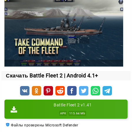
задайте середину или четверть отрезка.
Прибавляйте или отнимайте дальность, опираясь на
два основных круга.
Так в дело вступает простая математика — без неё
точного попадания не добиться.
Ход за ходом
Стрелять можно как из корабельных орудий, так и из
пушек береговой обороны. Когда залп сделан, вы
Скачать Battle Fleet 2 | Android 4.1+
завершаете ход и передаёте эстафету сопернику.
Дальше всё решает расчёт и немного удачи.
Командуйте флотом, пробивайте оборону
Battle Fleet 2 v1.41
противника и ведите свою сторону к победе в Тихом
APK
115.64 Mb
океане.
Файлы проверены Microsoft Defender