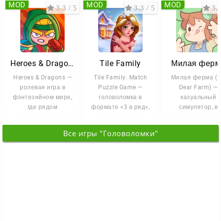
MOD
MOD
MOD
3.3 / 5
3.3 / 5
3.8
Heroes & Dragons
Tile Family
Милая ферм
Heroes & Dragons —
Tile Family: Match
Милая ферма (
ролевая игра в
Puzzle Game —
Dear Farm) —
фэнтезийном мире,
головоломка в
казуальный
где рядом
формате «3 в ряд»,
симулятор, в
существуют магия,
где нужно
котором фермерс
древние тайны,
сопоставлять
жизнь превращае
Все игры "Головоломки"
плитки.
в