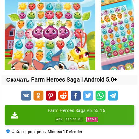
Уровни, где нужно думать наперёд
Каждый этап ставит свою задачу. Иногда нужно
собрать определённое количество «Кропси», иногда
— справиться с препятствиями на поле.
По мере прохождения механик становится больше:
Поливайте цветы водой, чтобы они проросли
Выращивайте яйца и превращайте их в цыплят
Разбивайте лёд, который сковывает «Кропси» в
Скачать Farm Heroes Saga | Android 5.0+
замороженных клетках
Лёд начинает встречаться примерно с 32 уровня, а
цыплята вылупляются из яиц чуть раньше. Чем
дальше, тем хитрее головоломки.
Farm Heroes Saga v6.65.16
APK
115.31 Mb
ARM7
Стратегия и ограниченные ходы
Файлы проверены Microsoft Defender
Главный ресурс в игре — ходы, и их всегда