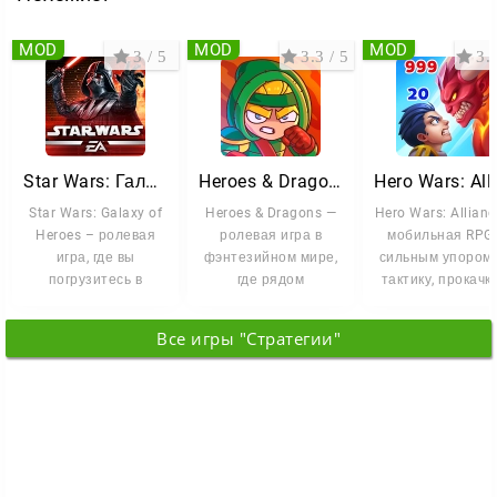
MOD
MOD
MOD
3 / 5
3.3 / 5
3.5
Star Wars: Галактика героев
Heroes & Dragons
Star Wars: Galaxy of
Heroes & Dragons —
Hero Wars: Allianc
Heroes – ролевая
ролевая игра в
мобильная RPG 
игра, где вы
фэнтезийном мире,
сильным упором
погрузитесь в
где рядом
тактику, прокачку
захватывающие
существуют магия,
подбор команды
сражения
древние тайны,
Все игры "Стратегии"