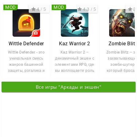
MOD
MOD
4 / 5
4.3 / 5
5 
Wittle Defender
Kaz Warrior 2
Zombie Blit
Wittle Defender - это
Kaz Warrior 2 –
Zombie Blitz – э
уникальная смесь
динамичный экшен с
захватывающи
жанров башенной
элементами RPG, где
зомби-шутер,
защиты, рогалика и
вы воплощаете роль
который бросае
карточной
бесстрашного воина
вызов вашей
стратегии. В
Каз,
скорости реакци
Все игры "Аркады и экшен"