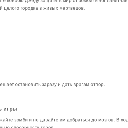
те ковбою Джеду защитить мир от зомби! Инопланетная
й целого городка в живых мертвецов.
ешает остановить заразу и дать врагам отпор.
ь игры
жайте зомби и не давайте им добраться до мозгов. В хо
ные способности героя.