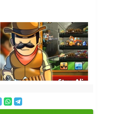
снее:
т зомби-нашествия.