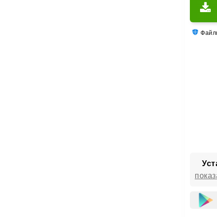
Файлы
Уст
показ