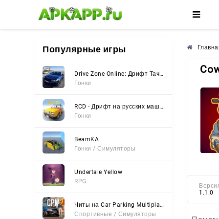
🌸
🌺
🌼
Популярные игры
Главна
Cow
Drive Zone Online: Дрифт Тачки
Гонки
RCD - Дрифт на русских машинах
Гонки
BeamKA
Гонки / Симуляторы
Undertale Yellow
RPG
Верси
1.1.0
Читы на Car Parking Multiplayer 2 (Все открыто, Мод-Меню)
Спортивные / Симуляторы