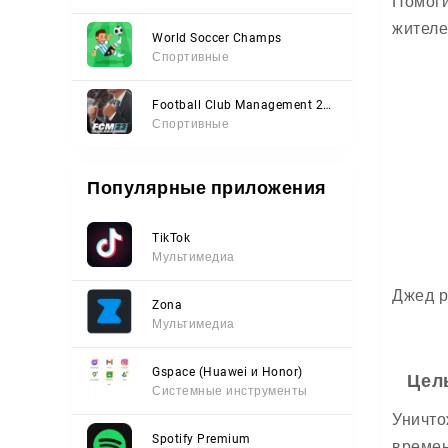
Помоги
жителе
World Soccer Champs
Спортивные
Football Club Management 2023
Спортивные
Популярные приложения
TikTok
Мультимедиа
Джед р
Zona
Мультимедиа
Gspace (Huawei и Honor)
Цел
Системные инструменты
Уничто
Spotify Premium
времен