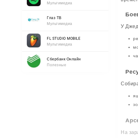
Мультимедиа
Бое
Глаз ТВ
Мультимедиа
У Джед
ре
FL STUDIO MOBILE
Мультимедиа
мо
ча
Сбербанк Онлайн
Полезные
Рес
Собира
ящ
зо
Арс
На зар