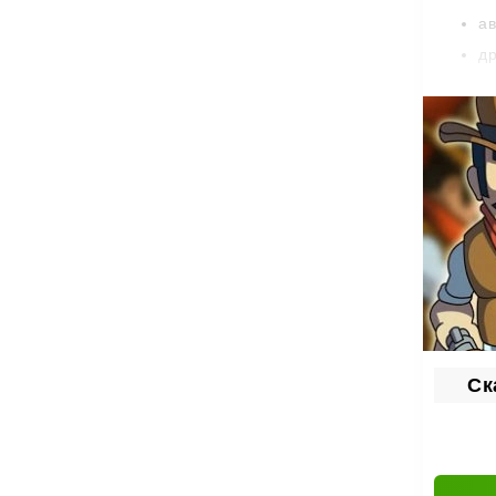
ав
др
п
б
Про
Развив
ум
вы
ра
Вооруж
Ск