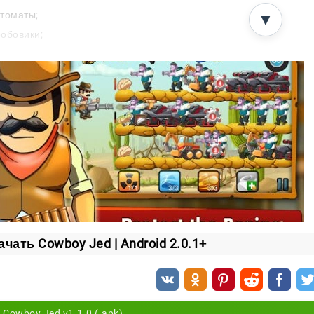
томаты;
▼
обовики;
улемёты;
омбы.
качка героя
айте характеристики Джеда, чтобы он стал крепче и опа
;
носливость;
зрушительная сила.
айтесь, прокачивайте ковбоя и спасите человечество о
ачать Cowboy Jed | Android 2.0.1+
Cowboy Jed v1.1.0 (.apk)