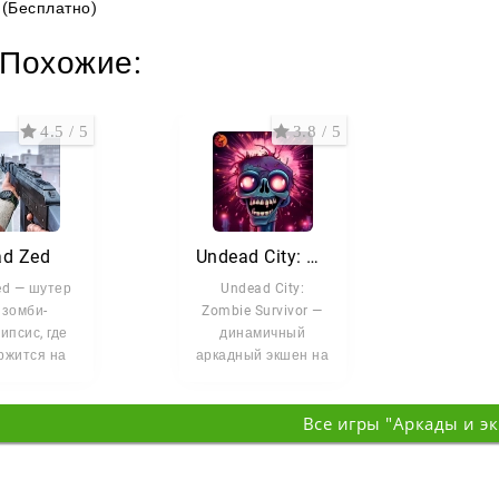
(Бесплатно)
Похожие:
4.5 / 5
3.8 / 5
d Zed
Undead City: Zombie Survivor
ed — шутер
Undead City:
 зомби-
Zombie Survivor —
ипсис, где
динамичный
ржится на
аркадный экшен на
 удержать
зомби-тематику. С
аша задача
помощью магии и
Все игры "Аркады и э
—