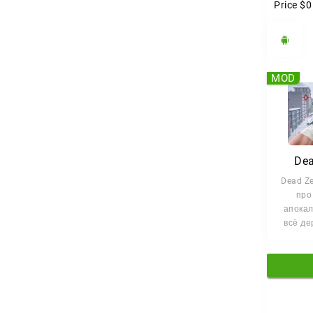
Price
$0
MOD
Dea
Dead Z
про
апокал
всё де
одном:
базу. В