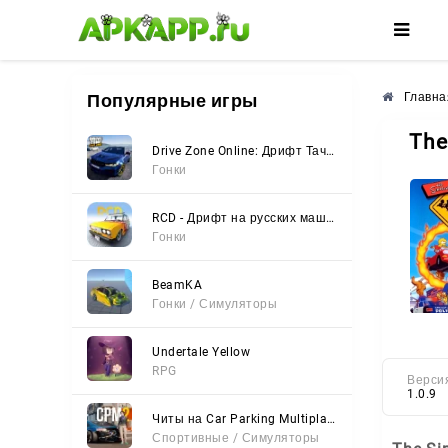
🌺
🌸
🌼
Популярные игры
Главна
The
Drive Zone Online: Дрифт Тачки
Гонки
RCD - Дрифт на русских машинах
Гонки
BeamKA
Гонки / Симуляторы
Undertale Yellow
RPG
Верси
1.0.9
Читы на Car Parking Multiplayer 2 (Все открыто, Мод-Меню)
Спортивные / Симуляторы