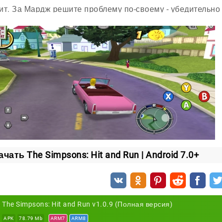
оит. За Мардж решите проблему по-своему - убедительно
я тоже разные: где-то вам нужно успеть за отведённое вр
от погони, не потеряв машину. По всему городу для в
ные маршруты и отсылки, которые фанаты сериала заметя
ачать The Simpsons: Hit and Run | Android 7.0+
The Simpsons: Hit and Run v1.0.9 (Полная версия)
APK
78.79 Mb
ARM7
ARM8