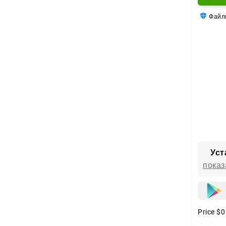
Файлы
Уст
показ
Price
$0