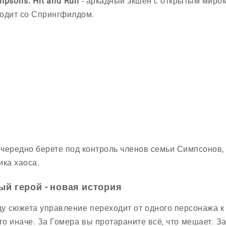
mpsons: Hit and Run
- аркадный экшен с открытым миром,
одит со Спрингфилдом.
чередно берете под контроль членов семьи Симпсонов, 
ика хаоса.
ый герой - новая история
ду сюжета управление переходит от одного персонажа к 
о иначе. За Гомера вы протараните всё, что мешает. За