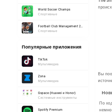
The Si
происх
World Soccer Champs
Спортивные
Football Club Management 2023
Спортивные
Популярные приложения
TikTok
Мультимедиа
Вы поо
Zona
источн
Мультимедиа
Нов
Gspace (Huawei и Honor)
Системные инструменты
По хо
немног
Spotify Premium