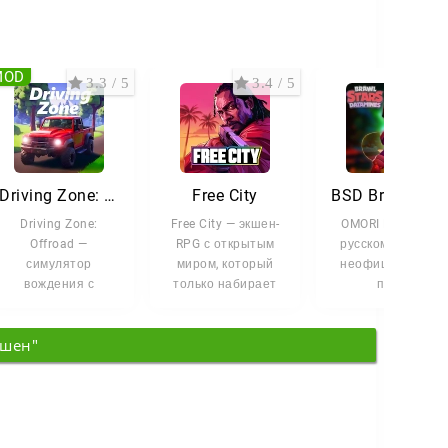
MOD
3.3 / 5
3.4 / 5
3.7 
Driving Zone: Offroad
Free City
BSD Brawl 54.298 v23 с Анджело и 
Driving Zone:
Free City — экшен-
OMORI Mobile на
Offroad —
RPG с открытым
русском языке —
симулятор
миром, который
неофициальный
вождения с
только набирает
порт
открытым миром,
популярность. По
психологической
где привычная
ду...
RPG для Android, в
кшен"
езда соединяется
которой сюжет
с