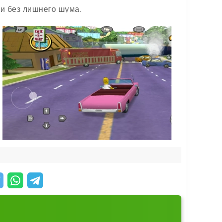
 и без лишнего шума.
емя, где-то - найти что-то на карте, где-то -
ас будут спрятаны коллекционные предметы,
т сразу, а остальные - чуть позже.