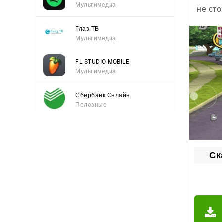
Мультимедиа
не ст
Задани
Глаз ТВ
Мультимедиа
уйти 
секрет
FL STUDIO MOBILE
Мультимедиа
Сбербанк Онлайн
Полезные
Ск