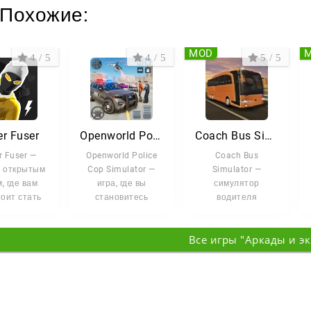
Похожие:
MOD
4 / 5
4 / 5
5 / 5
er Fuser
Openworld Police Cop
Coach Bus Simulator
r Fuser —
Openworld Police
Coach Bus
с открытым
Cop Simulator —
Simulator —
, где вам
игра, где вы
симулятор
оит стать
становитесь
водителя
м человека
полицейским в
туристического
а, который
большом открытом
автобуса с
Все игры "Аркады и э
городе.
открытым миром,
детализированной