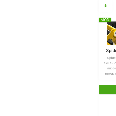
MOD
Spid
Spide
экшен 
миром
предст
гибридо
и паук