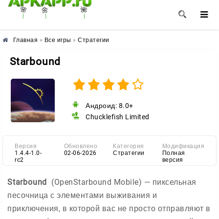
🌼
🌸
🌺
Главная
»
Все игры
»
Стратегии
Starbound
Андроид: 8.0+
Chucklefish Limited
Версия
Обновлено
Категория
Модификация
1.4.4-1.0-
02-06-2026
Стратегии
Полная
rc2
версия
Starbound
(OpenStarbound Mobile) — пиксельная
песочница с элементами выживания и
приключения, в которой вас не просто отправляют в