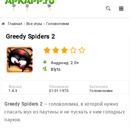
🌸
🌺
🌼
Главная
»
Все игры
»
Головоломки
Greedy Spiders 2
Андроид: 2.0+
Blyts
Версия
Обновлено
Категория
1.4.3
01-01-1970
Головоломки
Greedy Spiders 2
— головоломка, в которой нужно
спасать мух из паутины и не пускать к ним голодных
пауков.