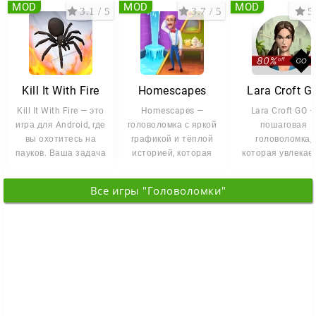
MOD
MOD
MOD
3.1 / 5
3.7 / 5
5 
Kill It With Fire
Homescapes
Lara Croft G
Kill It With Fire — это
Homescapes —
Lara Croft GO 
игра для Android, где
головоломка с яркой
пошаговая
вы охотитесь на
графикой и тёплой
головоломка,
пауков. Ваша задача
историей, которая
которая увлекает
проста: найти
увлечёт и взрослых,
первых минут. Л
и детей.
спускается в
Все игры "Головоломки"
забытое