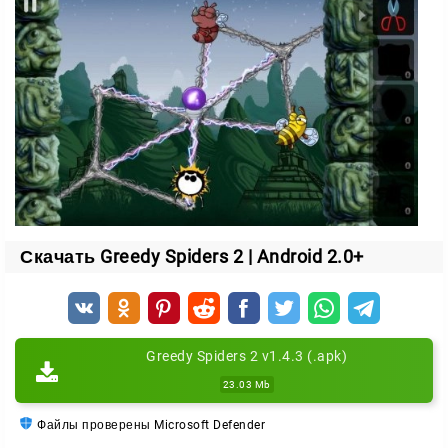
раунде.
Для кого игра
Простые правила и приятная музыка делают
Greedy
Spiders 2
отличной тренировкой для ума. Игра
увлечёт и взрослых, и детей — оторваться от
уровней будет непросто.
Скачать Greedy Spiders 2 | Android 2.0+
Greedy Spiders 2 v1.4.3 (.apk)
23.03 Mb
Файлы проверены Microsoft Defender